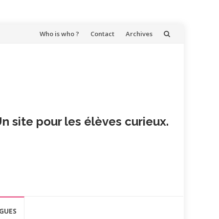
Aller
Who is who ?
Contact
Archives
au
contenu
n site pour les élèves curieux.
GUES