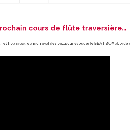
rochain cours de flûte traversière…
si… et hop intégré à mon éval des 5è…pour évoquer le BEAT BOX abordé 