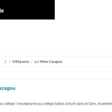
s
/
0 Réponse
/
par
Mme Cazagou
azagou
au collège ! enseignante au collège Salinis à Auch dans le Gers, Académi