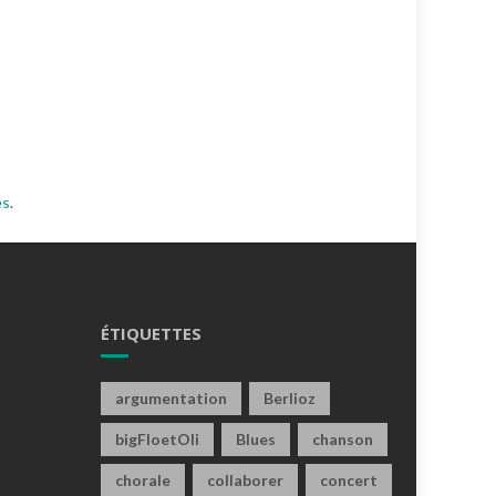
es
.
ÉTIQUETTES
argumentation
Berlioz
bigFloetOli
Blues
chanson
chorale
collaborer
concert