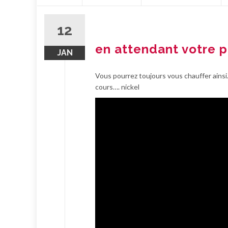
contenu
12
en attendant votre p
JAN
Vous pourrez toujours vous chauffer ain
cours…. nickel