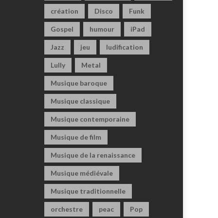
création
Disco
Funk
Gospel
humour
iPad
Jazz
jeu
ludification
Lully
Metal
Musique baroque
Musique classique
Musique contemporaine
Musique de film
Musique de la renaissance
Musique médiévale
Musique traditionnelle
orchestre
peac
Pop