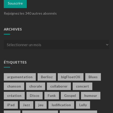
Souscrire
Rejoignez les 340 autres abonnés
ARCHIVES
Archives
ÉTIQUETTES
argumentation
Berlioz
bigFloetOli
Blues
chanson
chorale
collaborer
concert
création
Disco
Funk
Gospel
humour
iPad
Jazz
jeu
ludification
Lully