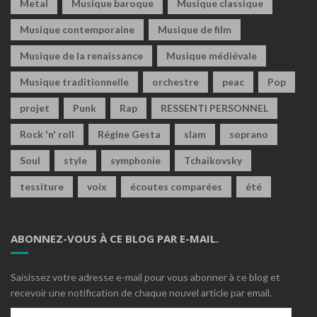
Metal
Musique baroque
Musique classique
Musique contemporaine
Musique de film
Musique de la renaissance
Musique médiévale
Musique traditionnelle
orchestre
peac
Pop
projet
Punk
Rap
RESSENTI PERSONNEL
Rock 'n' roll
Régine Gesta
slam
soprano
Soul
style
symphonie
Tchaïkovsky
tessiture
voix
écoutes comparées
été
ABONNEZ-VOUS À CE BLOG PAR E-MAIL.
Saisissez votre adresse e-mail pour vous abonner à ce blog et
recevoir une notification de chaque nouvel article par email.
Adresse