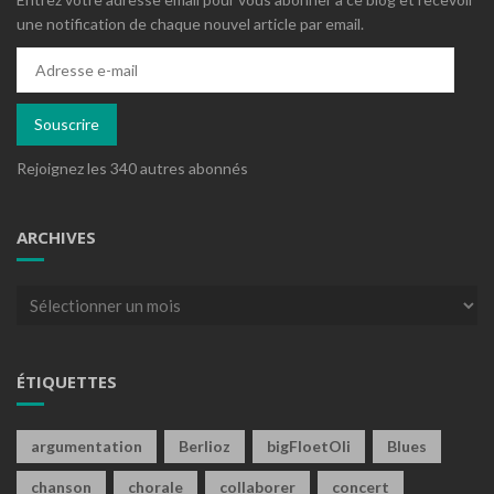
une notification de chaque nouvel article par email.
Adresse
e-
mail
Souscrire
Rejoignez les 340 autres abonnés
ARCHIVES
Archives
ÉTIQUETTES
argumentation
Berlioz
bigFloetOli
Blues
chanson
chorale
collaborer
concert