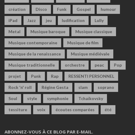
création
Disco
Funk
Gospel
humour
iPad
Jazz
jeu
ludification
Lully
Metal
Musique baroque
Musique classique
Musique contemporaine
Musique de film
Musique de la renaissance
Musique médiévale
Musique traditionnelle
orchestre
peac
Pop
projet
Punk
Rap
RESSENTI PERSONNEL
Rock 'n' roll
Régine Gesta
slam
soprano
Soul
style
symphonie
Tchaïkovsky
tessiture
voix
écoutes comparées
été
ABONNEZ-VOUS À CE BLOG PAR E-MAIL.