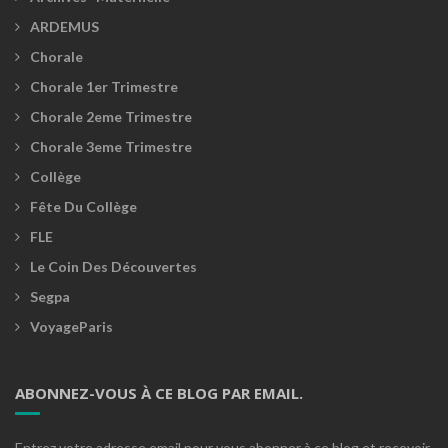
ARDEMUS
Chorale
Chorale 1er Trimestre
Chorale 2eme Trimestre
Chorale 3eme Trimestre
Collège
Fête Du Collège
FLE
Le Coin Des Découvertes
Segpa
VoyageParis
ABONNEZ-VOUS À CE BLOG PAR EMAIL.
Entrez votre adresse email pour vous abonner à ce blog et recevoir