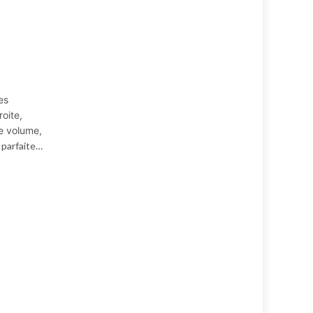
es
roite,
le volume,
t parfaite…