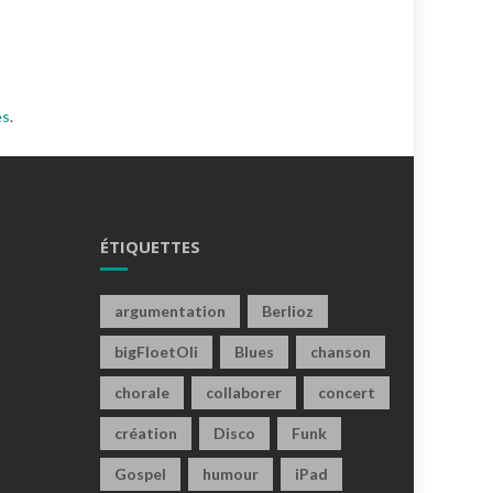
es
.
ÉTIQUETTES
argumentation
Berlioz
bigFloetOli
Blues
chanson
chorale
collaborer
concert
création
Disco
Funk
Gospel
humour
iPad