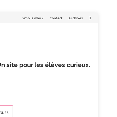
Aller
Who is who ?
Contact
Archives
au
contenu
n site pour les élèves curieux.
GUES