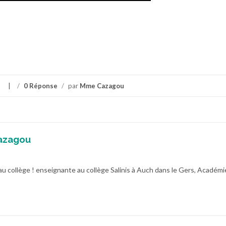
/
0 Réponse
/
par
Mme Cazagou
azagou
au collège ! enseignante au collège Salinis à Auch dans le Gers, Académi