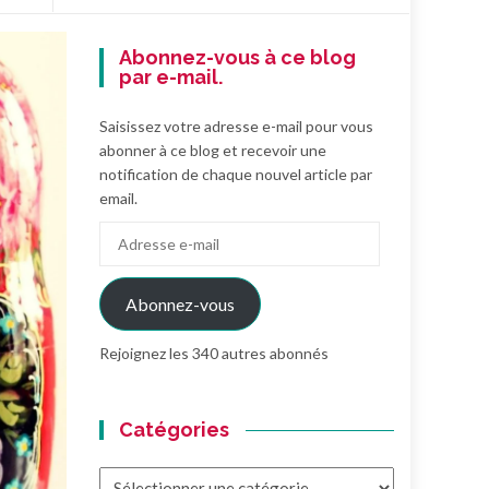
Abonnez-vous à ce blog
par e-mail.
Saisissez votre adresse e-mail pour vous
abonner à ce blog et recevoir une
notification de chaque nouvel article par
email.
Adresse
e-
mail
Abonnez-vous
Rejoignez les 340 autres abonnés
Catégories
Catégories