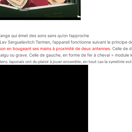
étrange qui émet des sons sans qu’on l’approche
Lev Sergueïevitch Termen, l’appareil fonctionne suivant le principe d
 son en bougeant ses mains à proximité de deux antennes
. Celle de d
– aigu ou grave. Celle de gauche, en forme de fer à cheval = module 
iens Japonais ont du plaisir à jouer ensemble, en tout cas la symétrie es