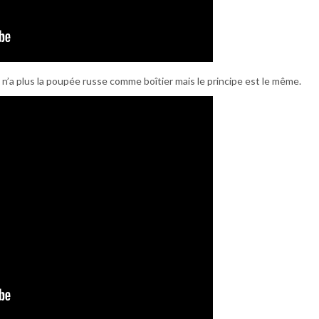
 n’a plus la poupée russe comme boîtier mais le principe est le même.