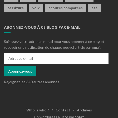
tessiture
voix
écoutes comparées
été
ABONNEZ-VOUS À CE BLOG PAR E-MAIL.
Saisissez votre adresse e-mail pour vous abonner à ce blog et
recevoir une notification de chaque nouvel article par email.
Adresse
e-
mail
Abonnez-vous
Rejoignez les 340 autres abonnés
Who is who ?
Contact
Archives
Un wordpress ajusté par
Sylaz