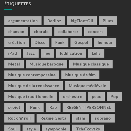
ÉTIQUETTES
argumentation
Berlioz
bigFloetOli
Blues
chanson
chorale
collaborer
concert
création
Disco
Funk
Gospel
humour
iPad
Jazz
jeu
ludification
Lully
Metal
Musique baroque
Musique classique
Musique contemporaine
Musique de film
Musique de la renaissance
Musique médiévale
Musique traditionnelle
orchestre
peac
Pop
projet
Punk
Rap
RESSENTI PERSONNEL
Rock 'n' roll
Régine Gesta
slam
soprano
Soul
style
symphonie
Tchaïkovsky