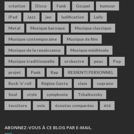
création
Disco
Funk
Gospel
humour
iPad
Jazz
jeu
ludification
Lully
Metal
Musique baroque
Musique classique
Musique contemporaine
Musique de film
Musique de la renaissance
Musique médiévale
Musique traditionnelle
orchestre
peac
Pop
projet
Punk
Rap
RESSENTI PERSONNEL
Rock 'n' roll
Régine Gesta
slam
soprano
Soul
style
symphonie
Tchaïkovsky
tessiture
voix
écoutes comparées
été
ABONNEZ-VOUS À CE BLOG PAR E-MAIL.