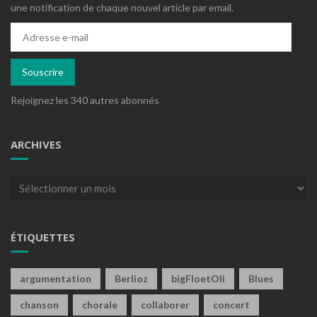
une notification de chaque nouvel article par email.
Adresse
e-
mail
Souscrire
Rejoignez les 340 autres abonnés
ARCHIVES
Archives
ÉTIQUETTES
argumentation
Berlioz
bigFloetOli
Blues
chanson
chorale
collaborer
concert