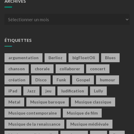
ARCHIVES
Archives
ÉTIQUETTES
argumentation
Berlioz
bigFloetOli
Blues
chanson
chorale
collaborer
concert
création
Disco
Funk
Gospel
humour
iPad
Jazz
jeu
ludification
Lully
Metal
Musique baroque
Musique classique
Musique contemporaine
Musique de film
Musique de la renaissance
Musique médiévale