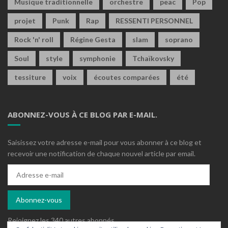
Musique traditionnelle
orchestre
peac
Pop
projet
Punk
Rap
RESSENTI PERSONNEL
Rock 'n' roll
Régine Gesta
slam
soprano
Soul
style
symphonie
Tchaïkovsky
tessiture
voix
écoutes comparées
été
ABONNEZ-VOUS À CE BLOG PAR E-MAIL.
Saisissez votre adresse e-mail pour vous abonner à ce blog et
recevoir une notification de chaque nouvel article par email.
Adresse
e-
mail
Abonnez-vous
Rejoignez les 340 autres abonnés