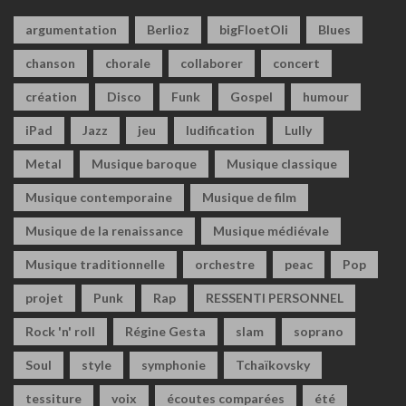
argumentation
Berlioz
bigFloetOli
Blues
chanson
chorale
collaborer
concert
création
Disco
Funk
Gospel
humour
iPad
Jazz
jeu
ludification
Lully
Metal
Musique baroque
Musique classique
Musique contemporaine
Musique de film
Musique de la renaissance
Musique médiévale
Musique traditionnelle
orchestre
peac
Pop
projet
Punk
Rap
RESSENTI PERSONNEL
Rock 'n' roll
Régine Gesta
slam
soprano
Soul
style
symphonie
Tchaïkovsky
tessiture
voix
écoutes comparées
été