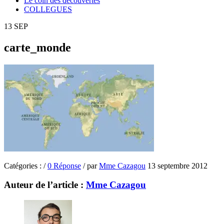
Le coin des découvertes
COLLEGUES
13
SEP
carte_monde
Catégories :
/
0 Réponse
/
par
Mme Cazagou
13 septembre 2012
Auteur de l’article :
Mme Cazagou