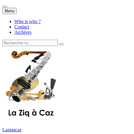
Aller
Menu
au
contenu
Who is who ?
Contact
Archives
Recherche
pour
:
Laziqacaz