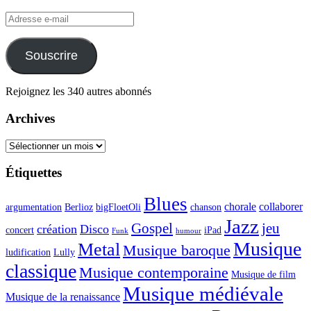
Adresse
e-
mail
Souscrire
Rejoignez les 340 autres abonnés
Archives
Archives
Étiquettes
Blues
chorale
collaborer
argumentation
Berlioz
bigFloetOli
chanson
Jazz
Gospel
jeu
création
Disco
concert
iPad
Funk
humour
Musique
Metal
Musique baroque
ludification
Lully
classique
Musique contemporaine
Musique de film
Musique médiévale
Musique de la renaissance