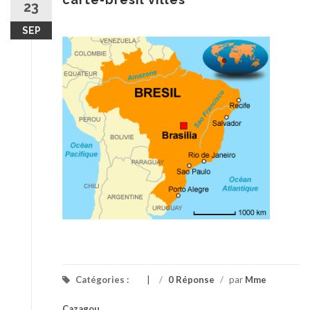
23
SEP
Catégories :
/
0 Réponse
/
par
Mme
Cazagou