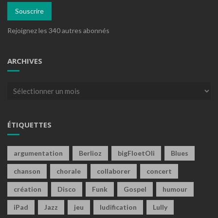
mail
Souscrire
Rejoignez les 340 autres abonnés
ARCHIVES
Archives
ÉTIQUETTES
argumentation
Berlioz
bigFloetOli
Blues
chanson
chorale
collaborer
concert
création
Disco
Funk
Gospel
humour
iPad
Jazz
jeu
ludification
Lully