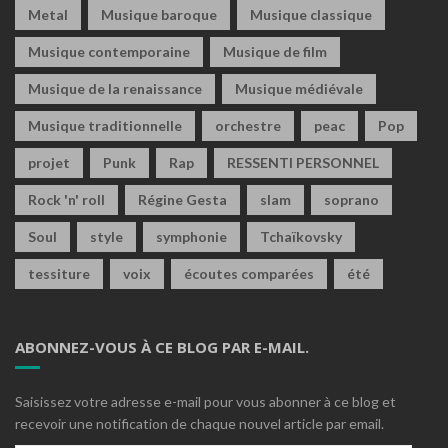
Metal
Musique baroque
Musique classique
Musique contemporaine
Musique de film
Musique de la renaissance
Musique médiévale
Musique traditionnelle
orchestre
peac
Pop
projet
Punk
Rap
RESSENTI PERSONNEL
Rock 'n' roll
Régine Gesta
slam
soprano
Soul
style
symphonie
Tchaïkovsky
tessiture
voix
écoutes comparées
été
ABONNEZ-VOUS À CE BLOG PAR E-MAIL.
Saisissez votre adresse e-mail pour vous abonner à ce blog et
recevoir une notification de chaque nouvel article par email.