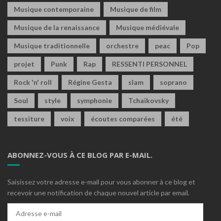
Musique contemporaine
Musique de film
Musique de la renaissance
Musique médiévale
Musique traditionnelle
orchestre
peac
Pop
projet
Punk
Rap
RESSENTI PERSONNEL
Rock 'n' roll
Régine Gesta
slam
soprano
Soul
style
symphonie
Tchaïkovsky
tessiture
voix
écoutes comparées
été
ABONNEZ-VOUS À CE BLOG PAR E-MAIL.
Saisissez votre adresse e-mail pour vous abonner à ce blog et
recevoir une notification de chaque nouvel article par email.
Adresse
e-