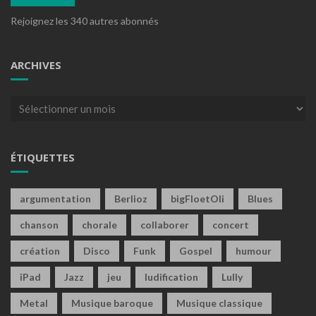
Rejoignez les 340 autres abonnés
ARCHIVES
Archives
ÉTIQUETTES
argumentation
Berlioz
bigFloetOli
Blues
chanson
chorale
collaborer
concert
création
Disco
Funk
Gospel
humour
iPad
Jazz
jeu
ludification
Lully
Metal
Musique baroque
Musique classique