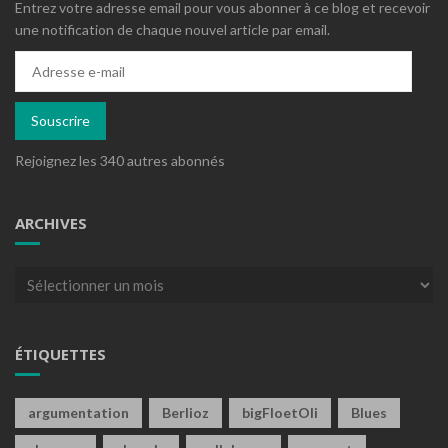
Entrez votre adresse email pour vous abonner à ce blog et recevoir
une notification de chaque nouvel article par email.
Adresse
e-
mail
Souscrire
Rejoignez les 340 autres abonnés
ARCHIVES
Archives
ÉTIQUETTES
argumentation
Berlioz
bigFloetOli
Blues