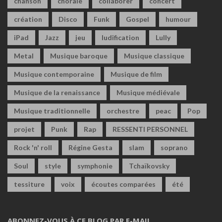
chanson
chorale
collaborer
concert
création
Disco
Funk
Gospel
humour
iPad
Jazz
jeu
ludification
Lully
Metal
Musique baroque
Musique classique
Musique contemporaine
Musique de film
Musique de la renaissance
Musique médiévale
Musique traditionnelle
orchestre
peac
Pop
projet
Punk
Rap
RESSENTI PERSONNEL
Rock 'n' roll
Régine Gesta
slam
soprano
Soul
style
symphonie
Tchaïkovsky
tessiture
voix
écoutes comparées
été
ABONNEZ-VOUS À CE BLOG PAR E-MAIL.