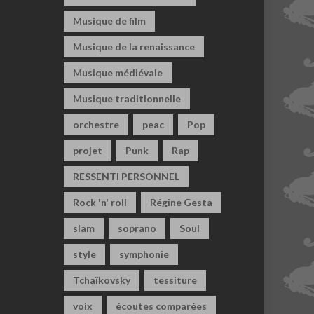
Musique de film
Musique de la renaissance
Musique médiévale
Musique traditionnelle
orchestre
peac
Pop
projet
Punk
Rap
RESSENTI PERSONNEL
Rock 'n' roll
Régine Gesta
slam
soprano
Soul
style
symphonie
Tchaïkovsky
tessiture
voix
écoutes comparées