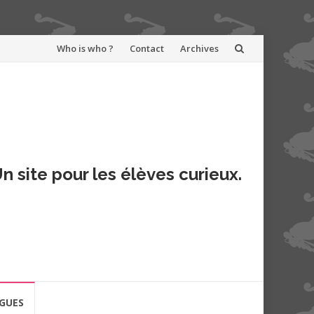
Aller
Who is who ?
Contact
Archives
au
contenu
n site pour les élèves curieux.
GUES