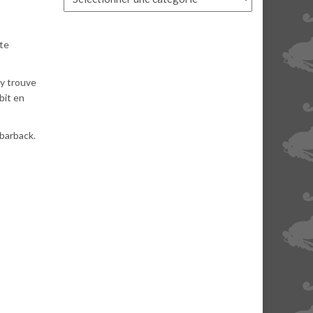
nte
 y trouve
ubit en
 barback.