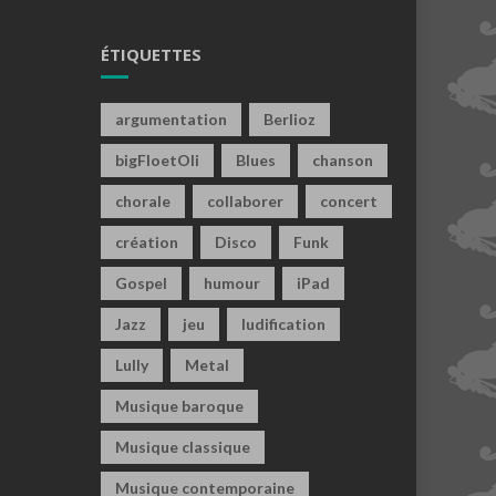
ÉTIQUETTES
argumentation
Berlioz
bigFloetOli
Blues
chanson
chorale
collaborer
concert
création
Disco
Funk
Gospel
humour
iPad
Jazz
jeu
ludification
Lully
Metal
Musique baroque
Musique classique
Musique contemporaine