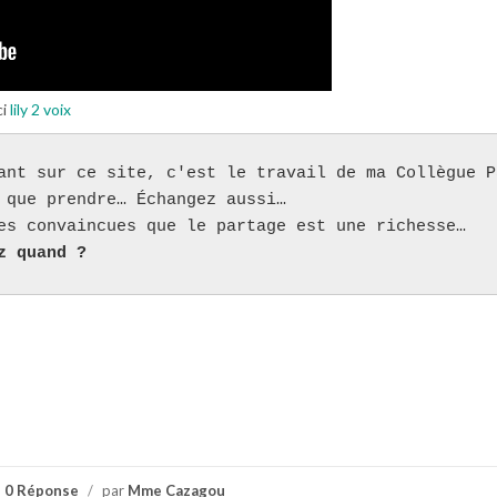
ci
lily 2 voix
ant sur ce site, c'est le travail de ma Collègue P
 que prendre… Échangez aussi…

z quand ?
0 Réponse
/
par
Mme Cazagou