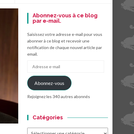
Abonnez-vous à ce blog
par e-mail.
Saisissez votre adresse e-mail pour vous
abonner à ce blog et recevoir une
notification de chaque nouvel article par
email.
Adresse
e-
mail
Abonnez-vous
Rejoignez les 340 autres abonnés
Catégories
Catégories