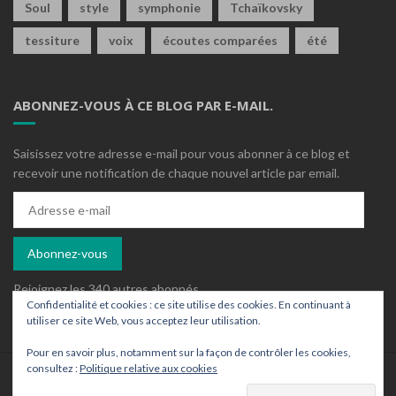
Soul
style
symphonie
Tchaïkovsky
tessiture
voix
écoutes comparées
été
ABONNEZ-VOUS À CE BLOG PAR E-MAIL.
Saisissez votre adresse e-mail pour vous abonner à ce blog et
recevoir une notification de chaque nouvel article par email.
Adresse
e-
mail
Abonnez-vous
Rejoignez les 340 autres abonnés
Confidentialité et cookies : ce site utilise des cookies. En continuant à
utiliser ce site Web, vous acceptez leur utilisation.
Pour en savoir plus, notamment sur la façon de contrôler les cookies,
consultez :
Politique relative aux cookies
Who is who ?
Contact
Archives