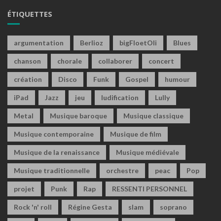
ÉTIQUETTES
argumentation
Berlioz
bigFloetOli
Blues
chanson
chorale
collaborer
concert
création
Disco
Funk
Gospel
humour
iPad
Jazz
jeu
ludification
Lully
Metal
Musique baroque
Musique classique
Musique contemporaine
Musique de film
Musique de la renaissance
Musique médiévale
Musique traditionnelle
orchestre
peac
Pop
projet
Punk
Rap
RESSENTI PERSONNEL
Rock 'n' roll
Régine Gesta
slam
soprano