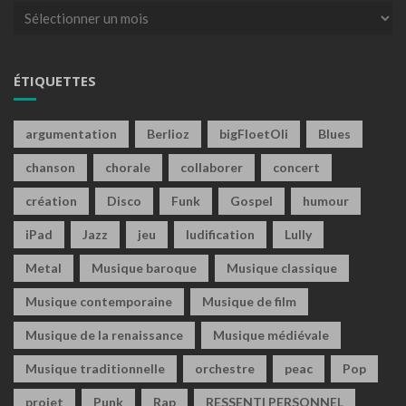
Archives
ÉTIQUETTES
argumentation
Berlioz
bigFloetOli
Blues
chanson
chorale
collaborer
concert
création
Disco
Funk
Gospel
humour
iPad
Jazz
jeu
ludification
Lully
Metal
Musique baroque
Musique classique
Musique contemporaine
Musique de film
Musique de la renaissance
Musique médiévale
Musique traditionnelle
orchestre
peac
Pop
projet
Punk
Rap
RESSENTI PERSONNEL