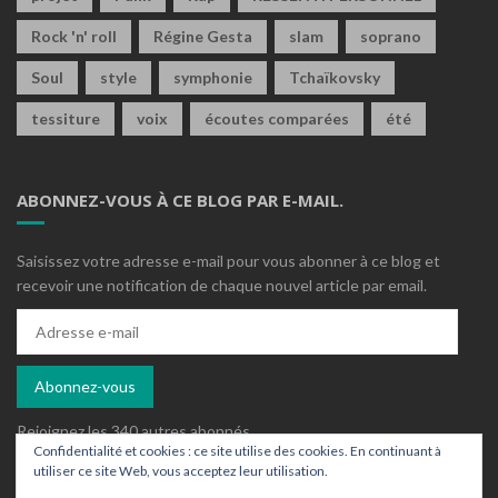
Rock 'n' roll
Régine Gesta
slam
soprano
Soul
style
symphonie
Tchaïkovsky
tessiture
voix
écoutes comparées
été
ABONNEZ-VOUS À CE BLOG PAR E-MAIL.
Saisissez votre adresse e-mail pour vous abonner à ce blog et
recevoir une notification de chaque nouvel article par email.
Adresse
e-
mail
Abonnez-vous
Rejoignez les 340 autres abonnés
Confidentialité et cookies : ce site utilise des cookies. En continuant à
utiliser ce site Web, vous acceptez leur utilisation.