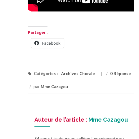
Partager :
Facebook
Catégories :
Archives Chorale
/
0 Réponse
/
par
Mme Cazagou
Auteur de l’article :
Mme Cazagou
54 ans et toujours au collège ! enseignante au