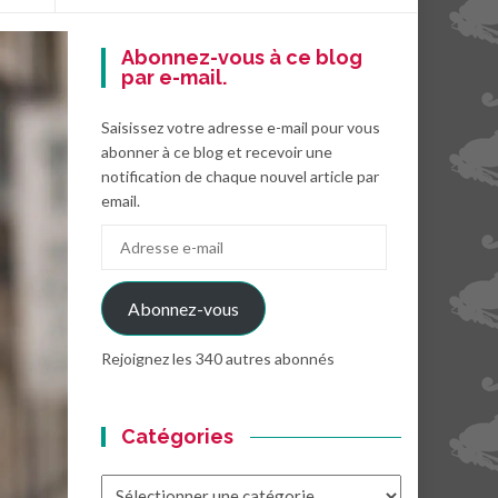
Abonnez-vous à ce blog
par e-mail.
Saisissez votre adresse e-mail pour vous
abonner à ce blog et recevoir une
notification de chaque nouvel article par
email.
Adresse
e-
mail
Abonnez-vous
Rejoignez les 340 autres abonnés
Catégories
Catégories