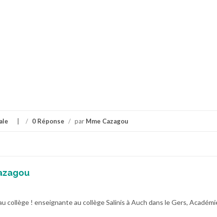
ale
/
0 Réponse
/
par
Mme Cazagou
azagou
au collège ! enseignante au collège Salinis à Auch dans le Gers, Académi