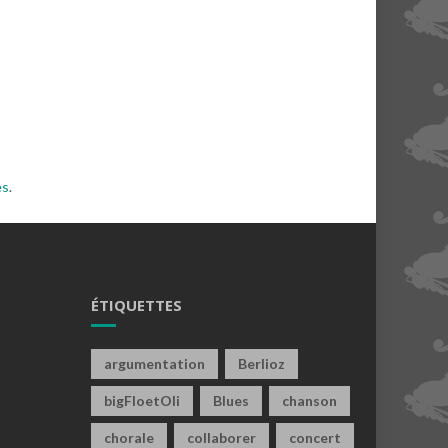
es
.
ÉTIQUETTES
argumentation
Berlioz
bigFloetOli
Blues
chanson
chorale
collaborer
concert