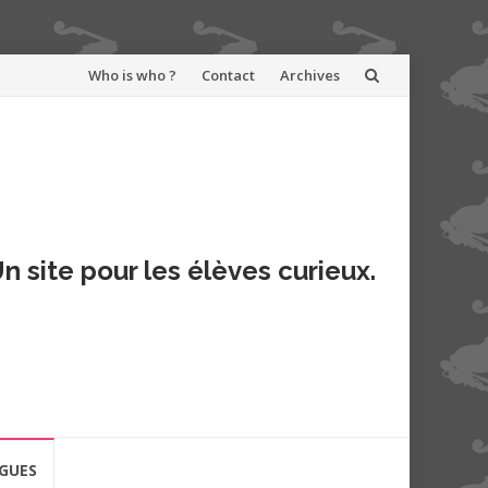
Aller
Who is who ?
Contact
Archives
au
contenu
n site pour les élèves curieux.
GUES