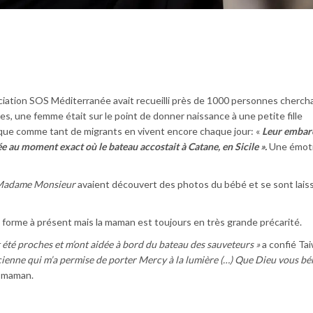
cia­tion SOS Médi­ter­ra­née avait recueilli près de 1000 personnes cher­ch
es, une femme était sur le point de donner nais­sance à une petite fille
ue comme tant de migrants en vivent encore chaque jour: «
Leur embar­
née au moment exact où le bateau accos­tait à Catane, en Sicile ».
Une émot
adame Monsieur
avaient découvert des photos du bébé et se sont lais
 forme à présent mais la maman est toujours en très grande précarité.
t été proches et m’ont aidée à bord du bateau des sauveteurs »
a confié Tai
icienne qui m’a permise de porter Mercy à la lumière (…) Que Dieu vous bé
e maman.