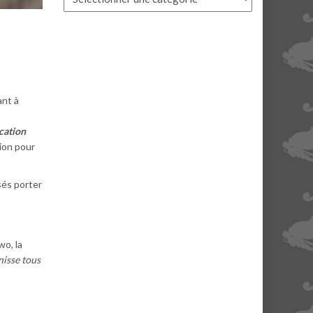
ant à
ca­tion
ion pour
sés porter
wo, la
nisse tous