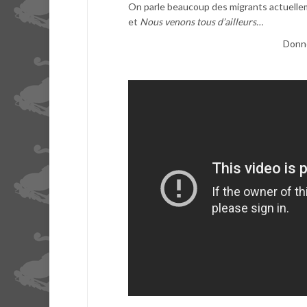
On parle beaucoup des migrants actuellem
et
Nous venons tous d’ailleurs…
Donno