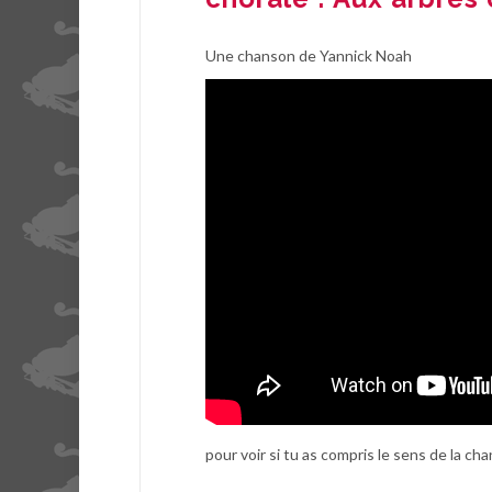
Une chanson de Yannick Noah
pour voir si tu as compris le sens de la ch