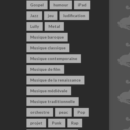
Gospel
humour
iPad
Jazz
jeu
ludification
Lully
Metal
Musique baroque
Musique classique
Musique contemporaine
Musique de film
Musique de la renaissance
Musique médiévale
Musique traditionnelle
orchestre
peac
Pop
projet
Punk
Rap