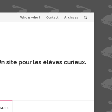
Aller
Who is who ?
Contact
Archives
au
contenu
n site pour les élèves curieux.
GUES