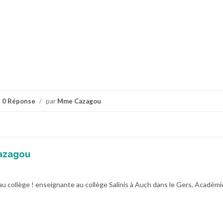
0 Réponse
/
par
Mme Cazagou
azagou
au collège ! enseignante au collège Salinis à Auch dans le Gers, Académi