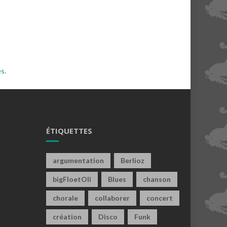
es
.
ÉTIQUETTES
argumentation
Berlioz
bigFloetOli
Blues
chanson
chorale
collaborer
concert
création
Disco
Funk