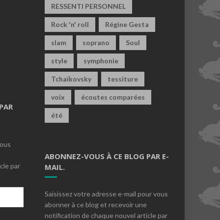
RESSENTI PERSONNEL
Rock 'n' roll
Régine Gesta
slam
soprano
Soul
style
symphonie
Tchaïkovsky
tessiture
voix
écoutes comparées
PAR
été
vous
ABONNEZ-VOUS À CE BLOG PAR E-
cle par
MAIL.
Saisissez votre adresse e-mail pour vous
abonner à ce blog et recevoir une
notification de chaque nouvel article par