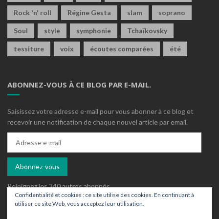
Rock 'n' roll
Régine Gesta
slam
soprano
Soul
style
symphonie
Tchaïkovsky
tessiture
voix
écoutes comparées
été
ABONNEZ-VOUS À CE BLOG PAR E-MAIL.
Saisissez votre adresse e-mail pour vous abonner à ce blog et
recevoir une notification de chaque nouvel article par email.
Adresse
e-
mail
Abonnez-vous
Rejoignez les 340 autres abonnés
Confidentialité et cookies : ce site utilise des cookies. En continuant à
utiliser ce site Web, vous acceptez leur utilisation.