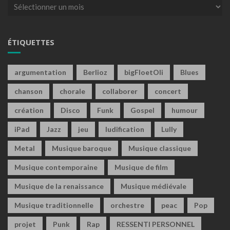
Archives
ÉTIQUETTES
argumentation
Berlioz
bigFloetOli
Blues
chanson
chorale
collaborer
concert
création
Disco
Funk
Gospel
humour
iPad
Jazz
jeu
ludification
Lully
Metal
Musique baroque
Musique classique
Musique contemporaine
Musique de film
Musique de la renaissance
Musique médiévale
Musique traditionnelle
orchestre
peac
Pop
projet
Punk
Rap
RESSENTI PERSONNEL