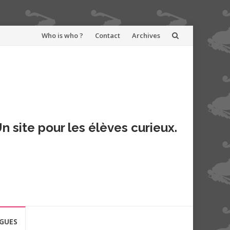
Aller
Who is who ?
Contact
Archives
au
contenu
n site pour les élèves curieux.
GUES