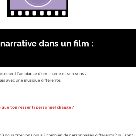
narrative dans un film :
ètement l’ambiance d’une scène et son sens .
is avec une musique différente.
e que ton ressenti personnel change ?
 où nous trouvons nous ? combien de personnages différents ? qui sont -i