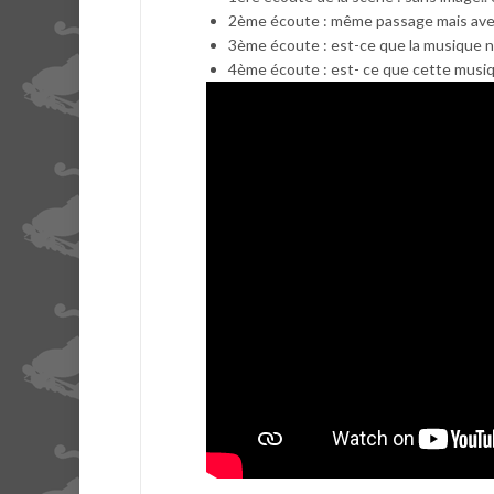
2ème écoute : même passage mais avec 
3ème écoute : est-ce que la musique n
4ème écoute : est- ce que cette musiq