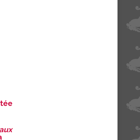
êtée
eaux
a