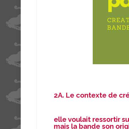
2A
. Le contexte de cré
elle voulait ressortir 
mais la bande son orig