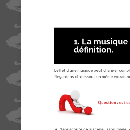
1. La musique 
définition.
L’effet d’une musique peut changer compl
Regardons ci -dessous un même extrait ma
Question : est c
1ère écoute de la scène : sans image..