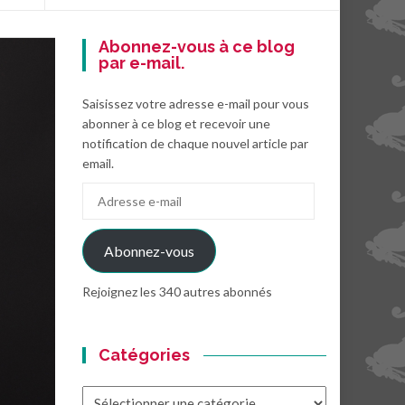
Abonnez-vous à ce blog
par e-mail.
Saisissez votre adresse e-mail pour vous
abonner à ce blog et recevoir une
notification de chaque nouvel article par
email.
Adresse
e-
mail
Abonnez-vous
Rejoignez les 340 autres abonnés
Catégories
Catégories