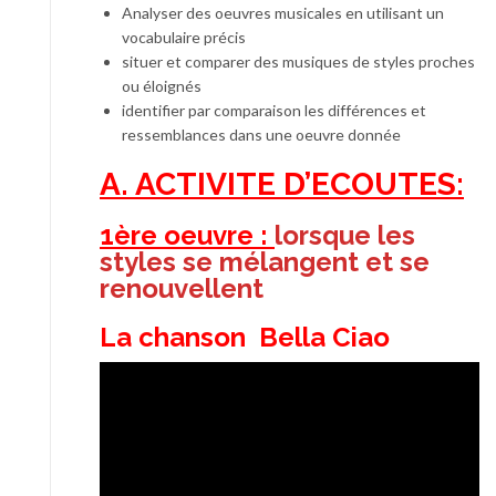
Analyser des oeuvres musicales en utilisant un
vocabulaire précis
situer et comparer des musiques de styles proches
ou éloignés
identifier par comparaison les différences et
ressemblances dans une oeuvre donnée
A. ACTIVITE D’ECOUTES:
1ère oeuvre :
lorsque les
styles se mélangent et se
renouvellent
La chanson
Bella Ciao