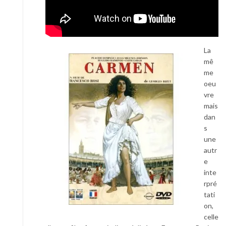
La
mê
me
oeu
vre
mais
dan
s
une
autr
e
inte
rpré
tati
on,
celle