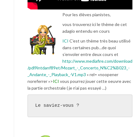
Pour les élèves pianistes,
vous trouverez ici le thème de cet
adagio entendu en cours
ICI
C’est un thème très beau utilisé
dans certaines pub…de quoi
s’envoler entre deux cours et
http://www.mediafire.com/download
/pdl9intdanf89et/Mozart_-_Concerto_N%C2%B023_-
_Andante_-_Playback_-V1.mp3
» rel= »noopener
noreferrer »>
ICI
vous pourrez jouer cette oeuvre avec
la partie orchestrale ( je n’ai pas essayé …)
Le saviez-vous ?