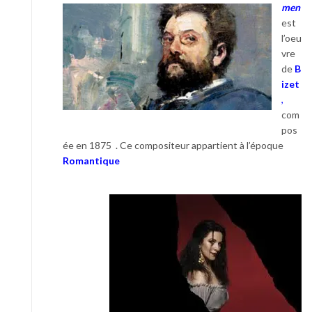
men
est
l’oeu
vre
de
B
izet
,
com
pos
ée en 1875 . Ce compositeur appartient
à l’époque
Romantique