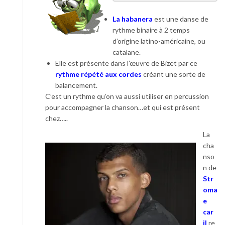
La habanera
est une danse de
rythme binaire à 2 temps
d’origine latino-américaine, ou
catalane.
Elle est présente dans l’œuvre de Bizet par ce
rythme répété aux cordes
créant une sorte de
balancement.
C’est un rythme qu’on va aussi utiliser en percussion
pour accompagner la chanson…et qui est présent
chez…..
La
cha
nso
n de
Str
oma
e
car
il
re