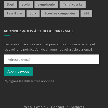
Soul
style
symphonie
Tchaïkovsky
tessiture
voix
écoutes comparées
été
ABONNEZ-VOUS À CE BLOG PAR E-MAIL.
Saisissez votre adresse e-mail pour vous abonner à ce blog et
recevoir une notification de chaque nouvel article par email.
Adresse
e-
mail
Abonnez-vous
Rejoignez les 340 autres abonnés
Who is who ?
Contact
Archives