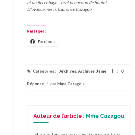
et un fils cobaye… bref beaucoup de boulot.
D’avance merci. Laurence Cazagou
–
Partager :
Facebook
Catégories :
Archives
,
Archives 3ème
/
0
Réponse
/
par
Mme Cazagou
Auteur de l’article :
Mme Cazagou
54 ans et toujours au collège ! enseignante au