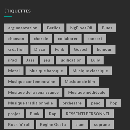
ÉTIQUETTES
argumentation
Berlioz
bigFloetOli
Blues
chanson
chorale
collaborer
concert
création
Disco
Funk
Gospel
humour
iPad
Jazz
jeu
ludification
Lully
Metal
Musique baroque
Musique classique
Musique contemporaine
Musique de film
Musique de la renaissance
Musique médiévale
Musique traditionnelle
orchestre
peac
Pop
projet
Punk
Rap
RESSENTI PERSONNEL
Rock 'n' roll
Régine Gesta
slam
soprano