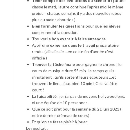
Tenir compte des évolutions du scenario
( j’ai une
classe le mati, l’autre continue l’après midi le même
projet = chaque semaine il y a des nouvelles idées
plus ou moins abouties )
Bien formuler les questions
pour que les élèves
comprennent la question.
Trouver
le bon extrait à faire entendre.
Avoir une
exigence dans le travail
préparatoire
rendu. ( aïe aïe aïe …en cette fin d’année c’est
difficile )
Trouver la tâche finale
pour gagner le chrono : le
cours de musique dure 55 min , le temps qu’ils
s’installent , qu’ils sortent leurs écouteurs …et
trouvent le lien… faut bien 10 min ! Cela va être
court !
La faisabilité
: je n’ai pas de moyens hollywoodiens,
ni une équipe de 10 personnes.
Que ce soit prêt pour la semaine du 21 juin 2021 (
notre dernier créneau de cours)
Et qu’on se fasse plaisir à jouer.
Le résultat :