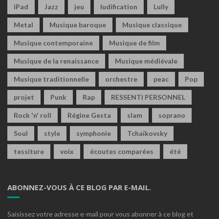
iPad
Jazz
jeu
ludification
Lully
Metal
Musique baroque
Musique classique
Musique contemporaine
Musique de film
Musique de la renaissance
Musique médiévale
Musique traditionnelle
orchestre
peac
Pop
projet
Punk
Rap
RESSENTI PERSONNEL
Rock 'n' roll
Régine Gesta
slam
soprano
Soul
style
symphonie
Tchaïkovsky
tessiture
voix
écoutes comparées
été
ABONNEZ-VOUS À CE BLOG PAR E-MAIL.
Saisissez votre adresse e-mail pour vous abonner à ce blog et