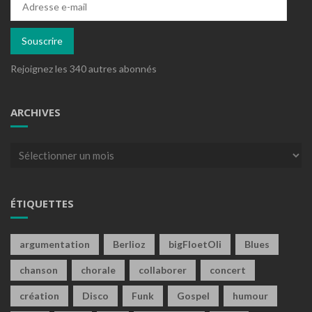
e-
mail
Souscrire
Rejoignez les 340 autres abonnés
ARCHIVES
Archives
ÉTIQUETTES
argumentation
Berlioz
bigFloetOli
Blues
chanson
chorale
collaborer
concert
création
Disco
Funk
Gospel
humour