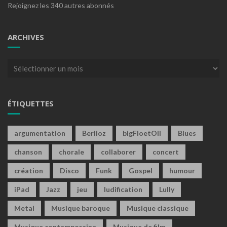
Rejoignez les 340 autres abonnés
ARCHIVES
Archives
ÉTIQUETTES
argumentation
Berlioz
bigFloetOli
Blues
chanson
chorale
collaborer
concert
création
Disco
Funk
Gospel
humour
iPad
Jazz
jeu
ludification
Lully
Metal
Musique baroque
Musique classique
Musique contemporaine
Musique de film