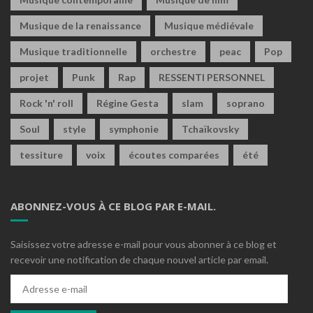
Musique de la renaissance
Musique médiévale
Musique traditionnelle
orchestre
peac
Pop
projet
Punk
Rap
RESSENTI PERSONNEL
Rock 'n' roll
Régine Gesta
slam
soprano
Soul
style
symphonie
Tchaïkovsky
tessiture
voix
écoutes comparées
été
ABONNEZ-VOUS À CE BLOG PAR E-MAIL.
Saisissez votre adresse e-mail pour vous abonner à ce blog et
recevoir une notification de chaque nouvel article par email.
Adresse
e-
mail