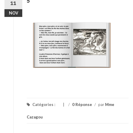
11
NOV
Catégories :
/
0 Réponse
/
par
Mme
Cazagou