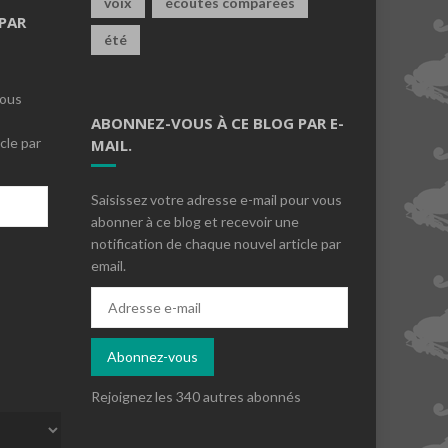
voix
écoutes comparées
PAR
été
vous
ABONNEZ-VOUS À CE BLOG PAR E-
cle par
MAIL.
Saisissez votre adresse e-mail pour vous
abonner à ce blog et recevoir une
notification de chaque nouvel article par
email.
s
Adresse
e-
mail
Abonnez-vous
Rejoignez les 340 autres abonnés