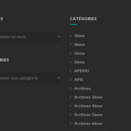
ES
CATÉGORIES
3ème
4ème
5ème
RIES
6ème
APEMU
es
APIE
Archives
Archives 3ème
Archives 4ème
Archives 5ème
Archives 6ème