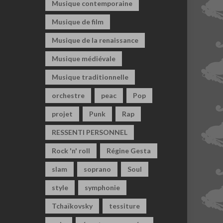
Musique contemporaine
Musique de film
Musique de la renaissance
Musique médiévale
Musique traditionnelle
orchestre
peac
Pop
projet
Punk
Rap
RESSENTI PERSONNEL
Rock 'n' roll
Régine Gesta
slam
soprano
Soul
style
symphonie
Tchaïkovsky
tessiture