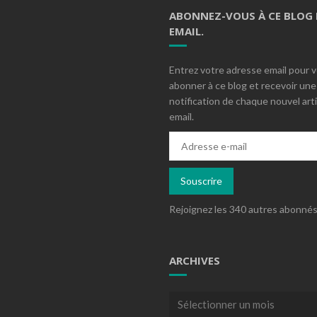
ABONNEZ-VOUS À CE BLOG 
EMAIL.
Entrez votre adresse email pour 
abonner à ce blog et recevoir une
notification de chaque nouvel arti
email.
Adresse
e-
mail
Souscrire
Rejoignez les 340 autres abonné
ARCHIVES
Archives