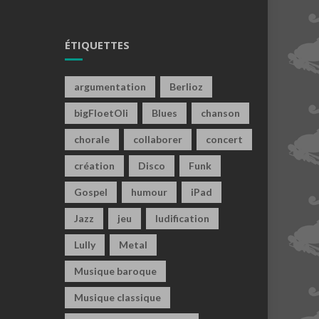
ÉTIQUETTES
argumentation
Berlioz
bigFloetOli
Blues
chanson
chorale
collaborer
concert
création
Disco
Funk
Gospel
humour
iPad
Jazz
jeu
ludification
Lully
Metal
Musique baroque
Musique classique