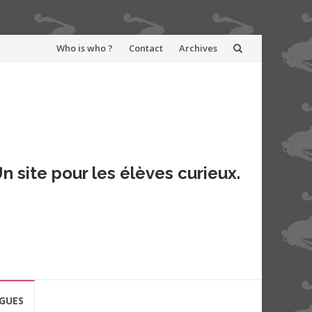
Aller
Who is who ?
Contact
Archives
au
contenu
n site pour les élèves curieux.
GUES