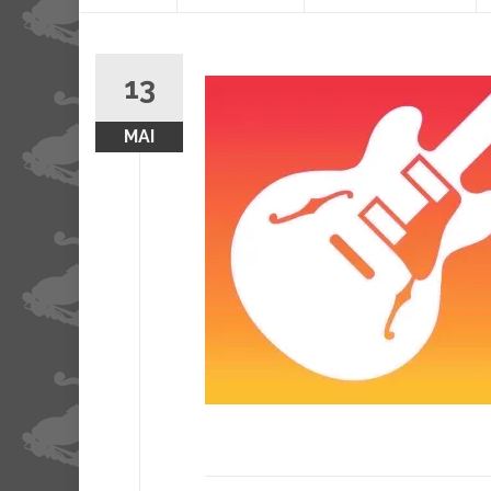
contenu
13
MAI