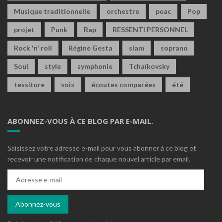
Musique traditionnelle
orchestre
peac
Pop
projet
Punk
Rap
RESSENTI PERSONNEL
Rock 'n' roll
Régine Gesta
slam
soprano
Soul
style
symphonie
Tchaïkovsky
tessiture
voix
écoutes comparées
été
ABONNEZ-VOUS À CE BLOG PAR E-MAIL.
Saisissez votre adresse e-mail pour vous abonner à ce blog et
recevoir une notification de chaque nouvel article par email.
Adresse
e-
mail
Abonnez-vous