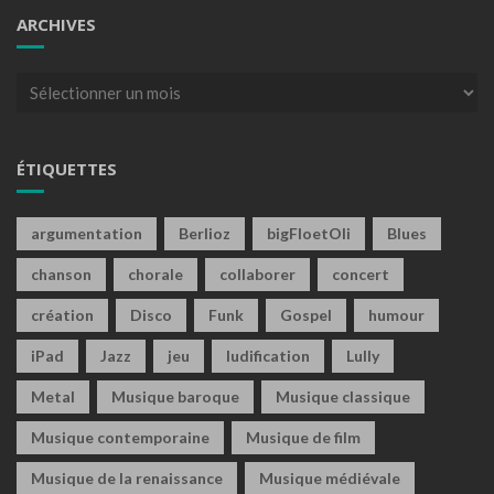
ARCHIVES
Archives
ÉTIQUETTES
argumentation
Berlioz
bigFloetOli
Blues
chanson
chorale
collaborer
concert
création
Disco
Funk
Gospel
humour
iPad
Jazz
jeu
ludification
Lully
Metal
Musique baroque
Musique classique
Musique contemporaine
Musique de film
Musique de la renaissance
Musique médiévale