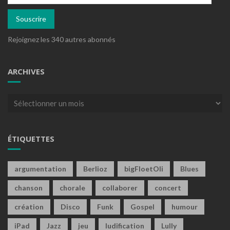
mail
Souscrire
Rejoignez les 340 autres abonnés
ARCHIVES
Archives
ÉTIQUETTES
argumentation
Berlioz
bigFloetOli
Blues
chanson
chorale
collaborer
concert
création
Disco
Funk
Gospel
humour
iPad
Jazz
jeu
ludification
Lully