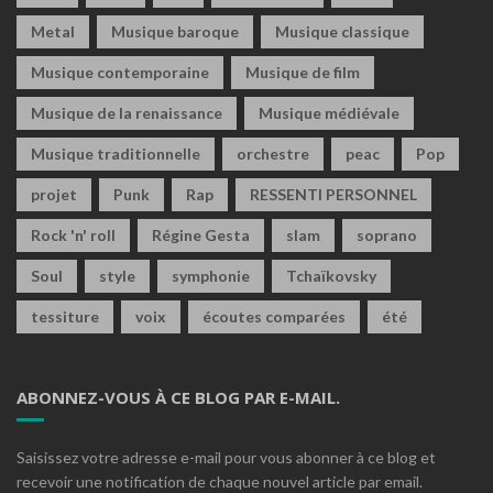
Metal
Musique baroque
Musique classique
Musique contemporaine
Musique de film
Musique de la renaissance
Musique médiévale
Musique traditionnelle
orchestre
peac
Pop
projet
Punk
Rap
RESSENTI PERSONNEL
Rock 'n' roll
Régine Gesta
slam
soprano
Soul
style
symphonie
Tchaïkovsky
tessiture
voix
écoutes comparées
été
ABONNEZ-VOUS À CE BLOG PAR E-MAIL.
Saisissez votre adresse e-mail pour vous abonner à ce blog et
recevoir une notification de chaque nouvel article par email.