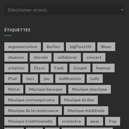
Archives
ÉTIQUETTES
argumentation
Berlioz
bigFloetOli
Blues
chanson
chorale
collaborer
concert
création
Disco
Funk
Gospel
humour
iPad
Jazz
jeu
ludification
Lully
Metal
Musique baroque
Musique classique
Musique contemporaine
Musique de film
Musique de la renaissance
Musique médiévale
Musique traditionnelle
orchestre
peac
Pop