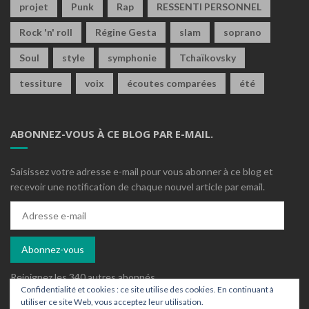
projet
Punk
Rap
RESSENTI PERSONNEL
Rock 'n' roll
Régine Gesta
slam
soprano
Soul
style
symphonie
Tchaïkovsky
tessiture
voix
écoutes comparées
été
ABONNEZ-VOUS À CE BLOG PAR E-MAIL.
Saisissez votre adresse e-mail pour vous abonner à ce blog et
recevoir une notification de chaque nouvel article par email.
Adresse
e-
mail
Abonnez-vous
Rejoignez les 340 autres abonnés
Confidentialité et cookies : ce site utilise des cookies. En continuant à
utiliser ce site Web, vous acceptez leur utilisation.