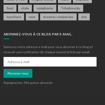
Soul
style
symphonie
Tchaïkovsky
tessiture
voix
écoutes comparées
été
ABONNEZ-VOUS À CE BLOG PAR E-MAIL.
Saisissez votre adresse e-mail pour vous abonner à ce blog et
recevoir une notification de chaque nouvel article par email.
Adresse
e-
mail
Abonnez-vous
Rejoignez les 340 autres abonnés