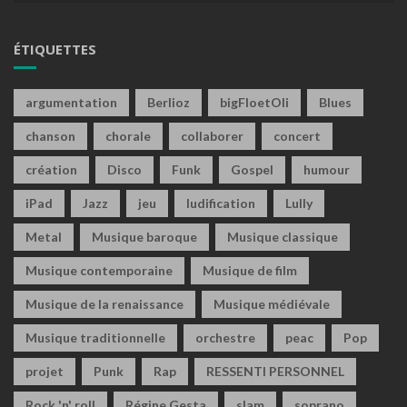
ÉTIQUETTES
argumentation
Berlioz
bigFloetOli
Blues
chanson
chorale
collaborer
concert
création
Disco
Funk
Gospel
humour
iPad
Jazz
jeu
ludification
Lully
Metal
Musique baroque
Musique classique
Musique contemporaine
Musique de film
Musique de la renaissance
Musique médiévale
Musique traditionnelle
orchestre
peac
Pop
projet
Punk
Rap
RESSENTI PERSONNEL
Rock 'n' roll
Régine Gesta
slam
soprano