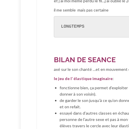
et j’ai moi même perdu le fil…j’ai oublié le
il me semble mais pas certaine
LONGTEMPS
BILAN DE SEANCE
axé sur le
son chanté …et en mouvement
le jeu de l’ élastique imaginaire
:
fonctionne bien, ça permet d’exploiter 
donner à son voisin).
de garder le son jusqu’à ce qu’on donne
et on refait.
essayé dans d’autres classes en échau
personne de l’autre sexe et pas à mon v
élèves travers le cercle avec leur éla