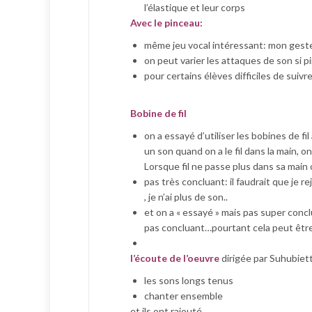
l’élastique et leur corps
Avec le pinceau:
même jeu vocal intéressant: mon geste
on peut varier les attaques de son si 
pour certains élèves difficiles de suivr
Bobine de fil
on a essayé d’utiliser les bobines de 
un son quand on a le fil dans la main, on 
Lorsque fil ne passe plus dans sa main
pas très concluant: il faudrait que je r
, je n’ai plus de son..
et on a « essayé » mais pas super conc
pas concluant…pourtant cela peut être 
l’écoute de l’oeuvre
dirigée par Suhubiett
les sons longs tenus
chanter ensemble
et ils ont rajouté