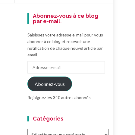
Abonnez-vous à ce blog
par e-mail.
Saisissez votre adresse e-mail pour vous
abonner à ce blog et recevoir une
notification de chaque nouvel article par
email.
Adresse
e-
mail
Abonnez-vous
Rejoignez les 340 autres abonnés
Catégories
Catégories