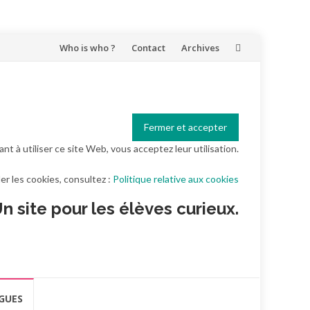
Aller
Who is who ?
Contact
Archives
au
contenu
ant à utiliser ce site Web, vous acceptez leur utilisation.
er les cookies, consultez :
Politique relative aux cookies
n site pour les élèves curieux.
GUES