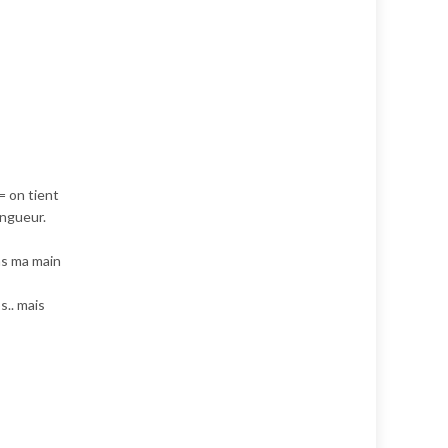
= on tient
longueur.
ans ma main
s.. mais