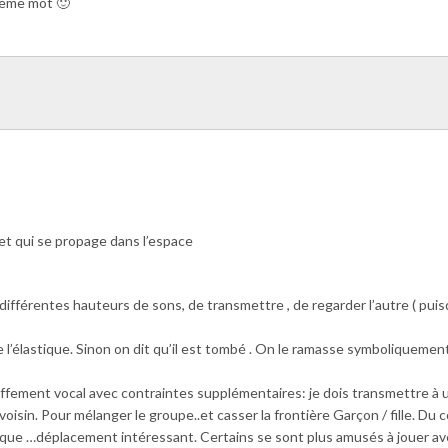
 2ème mot 🙂
 et
qui se propage dans l’espace
différentes hauteurs de sons, de transmettre , de regarder l’autre ( puisq
 l’élastique. Sinon on dit qu’il est tombé . On le ramasse symboliquement
ffement vocal avec contraintes supplémentaires: je dois transmettre à 
oisin. Pour mélanger le groupe..et casser la frontière Garçon / fille. Du 
stique …déplacement intéressant. Certains se sont plus amusés à jouer a