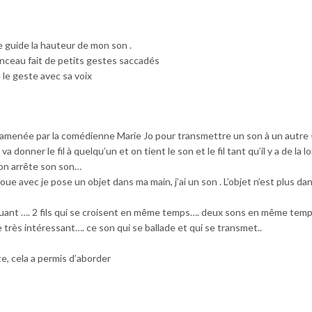
 guide la hauteur de mon son .
pinceau fait de petits gestes saccadés
e le geste avec sa voix
fil amenée par la comédienne Marie Jo pour transmettre un son à un autre 
va donner le fil à quelqu’un et on tient le son et le fil tant qu’il y a de la 
 on arrête son son…
ejoue avec je pose un objet dans ma main, j’ai un son . L’objet n’est plus d
luant …. 2 fils qui se croisent en même temps…. deux sons en même temp
très intéressant…. ce son qui se ballade et qui se transmet..
e, cela a permis d’aborder