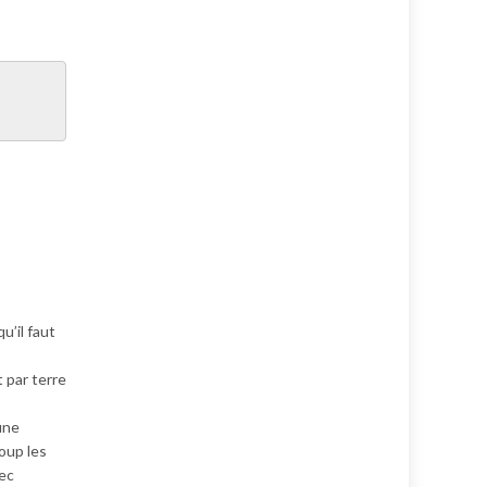
u’il faut
 par terre
une
coup les
vec