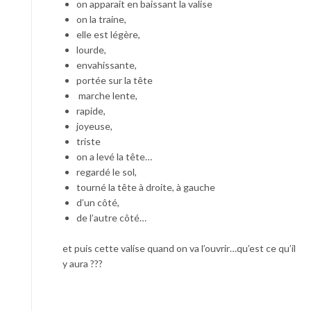
on apparait en baissant la valise
on la traine,
elle est légère,
lourde,
envahissante,
portée sur la tête
marche lente,
rapide,
joyeuse,
triste
on a levé la tête…
regardé le sol,
tourné la tête à droite, à gauche
d’un côté,
de l’autre côté…
et puis cette valise quand on va l’ouvrir…qu’est ce qu’il
y aura ???