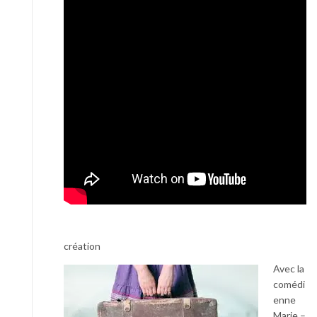
création
Avec la
comédi
enne
Marie –