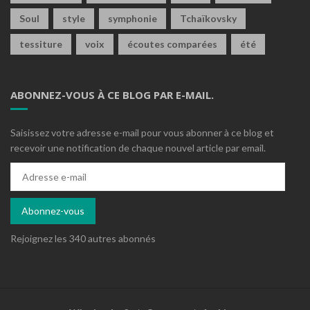
Soul
style
symphonie
Tchaïkovsky
tessiture
voix
écoutes comparées
été
ABONNEZ-VOUS À CE BLOG PAR E-MAIL.
Saisissez votre adresse e-mail pour vous abonner à ce blog et
recevoir une notification de chaque nouvel article par email.
Adresse
e-
mail
Abonnez-vous
Rejoignez les 340 autres abonnés