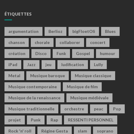
ÉTIQUETTES
argumentation
Berlioz
bigFloetOli
Blues
chanson
chorale
collaborer
concert
création
Disco
Funk
Gospel
humour
iPad
Jazz
jeu
ludification
Lully
Metal
Musique baroque
Musique classique
Musique contemporaine
Musique de film
Musique de la renaissance
Musique médiévale
Musique traditionnelle
orchestre
peac
Pop
projet
Punk
Rap
RESSENTI PERSONNEL
Rock 'n' roll
Régine Gesta
slam
soprano