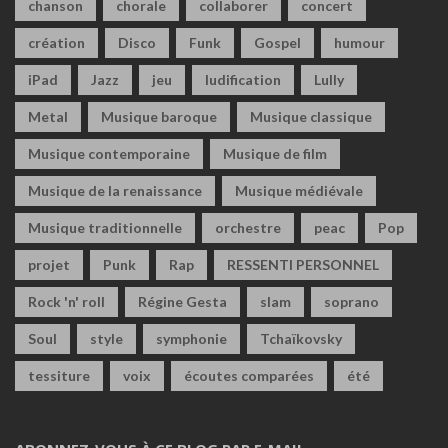
chanson
chorale
collaborer
concert
création
Disco
Funk
Gospel
humour
iPad
Jazz
jeu
ludification
Lully
Metal
Musique baroque
Musique classique
Musique contemporaine
Musique de film
Musique de la renaissance
Musique médiévale
Musique traditionnelle
orchestre
peac
Pop
projet
Punk
Rap
RESSENTI PERSONNEL
Rock 'n' roll
Régine Gesta
slam
soprano
Soul
style
symphonie
Tchaïkovsky
tessiture
voix
écoutes comparées
été