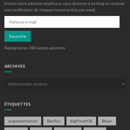
Entrez votre adresse email pour vous abonner à ce blog et recevoir
une notification de chaque nouvel article par email.
Adresse
e-
mail
Souscrire
Rejoignez les 340 autres abonnés
ARCHIVES
Archives
ÉTIQUETTES
argumentation
Berlioz
bigFloetOli
Blues