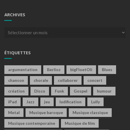
ARCHIVES
Archives
ÉTIQUETTES
argumentation
Berlioz
bigFloetOli
Blues
chanson
chorale
collaborer
concert
création
Disco
Funk
Gospel
humour
iPad
Jazz
jeu
ludification
Lully
Metal
Musique baroque
Musique classique
Musique contemporaine
Musique de film