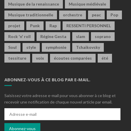
Musique de la renaissance
Musique médiévale
Musique traditionnelle
orchestre
peac
Pop
projet
Punk
Rap
RESSENTI PERSONNEL
Rock 'n' roll
Régine Gesta
slam
soprano
Soul
style
symphonie
Tchaïkovsky
tessiture
voix
écoutes comparées
été
ABONNEZ-VOUS À CE BLOG PAR E-MAIL.
Saisissez votre adresse e-mail pour vous abonner à ce blog et
recevoir une notification de chaque nouvel article par email.
Adresse
e-
mail
Abonnez-vous