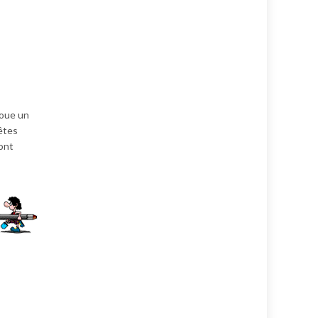
joue un
fêtes
sont