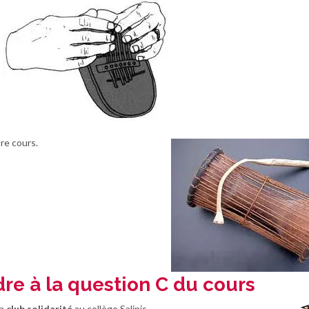
re cours.
re à la question C du cours
un
club solidarité
au collège Salinis.