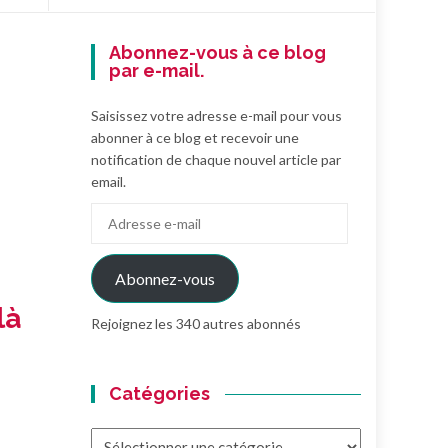
Abonnez-vous à ce blog
par e-mail.
Saisissez votre adresse e-mail pour vous
abonner à ce blog et recevoir une
notification de chaque nouvel article par
email.
Adresse
e-
mail
Abonnez-vous
là
Rejoignez les 340 autres abonnés
Catégories
Catégories