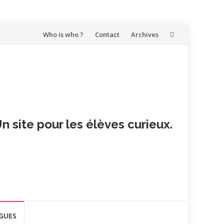
Aller
Who is who ?
Contact
Archives
au
contenu
n site pour les élèves curieux.
GUES