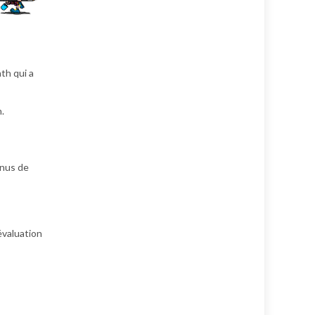
th qui a
.
onus de
’évaluation