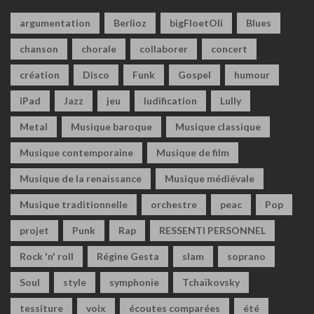
argumentation
Berlioz
bigFloetOli
Blues
chanson
chorale
collaborer
concert
création
Disco
Funk
Gospel
humour
iPad
Jazz
jeu
ludification
Lully
Metal
Musique baroque
Musique classique
Musique contemporaine
Musique de film
Musique de la renaissance
Musique médiévale
Musique traditionnelle
orchestre
peac
Pop
projet
Punk
Rap
RESSENTI PERSONNEL
Rock 'n' roll
Régine Gesta
slam
soprano
Soul
style
symphonie
Tchaïkovsky
tessiture
voix
écoutes comparées
été