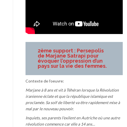
2ème support : Persepolis
de Marjane Satrapi pour
évoquer l’oppression d’un
pays sur la vie des femmes.
Contexte de l’oeuvre:
Marjane à 8 ans et vit à Téhéran lorsque la Révolution
iranienne éclate et que la république islamique est
proclamée. Sa soif de liberté va être rapidement mise à
mal par le nouveau pouvoir.
Inquiets, ses parents l’exilent en Autriche où une autre
révolution commence car elle a 14 ans…