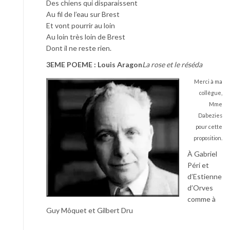
Des chiens qui disparaissent
Au fil de l’eau sur Brest
Et vont pourrir au loin
Au loin très loin de Brest
Dont il ne reste rien.
3EME POEME : Louis Aragon
La rose et le réséda
Merci à ma
collègue,
Mme
Dabezies
pour cette
proposition.
À Gabriel
Péri et
d’Estienne
d’Orves
comme à
Guy Môquet et Gilbert Dru