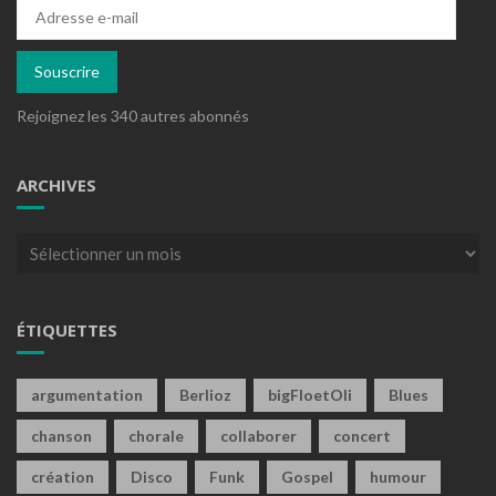
Adresse
e-
mail
Souscrire
Rejoignez les 340 autres abonnés
ARCHIVES
Archives
ÉTIQUETTES
argumentation
Berlioz
bigFloetOli
Blues
chanson
chorale
collaborer
concert
création
Disco
Funk
Gospel
humour