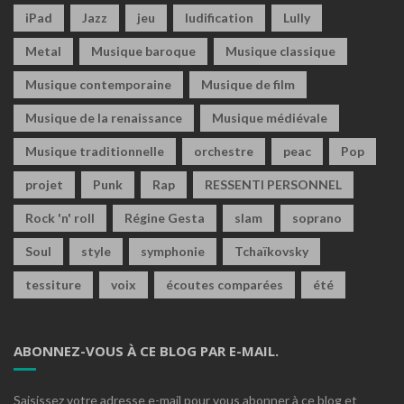
iPad
Jazz
jeu
ludification
Lully
Metal
Musique baroque
Musique classique
Musique contemporaine
Musique de film
Musique de la renaissance
Musique médiévale
Musique traditionnelle
orchestre
peac
Pop
projet
Punk
Rap
RESSENTI PERSONNEL
Rock 'n' roll
Régine Gesta
slam
soprano
Soul
style
symphonie
Tchaïkovsky
tessiture
voix
écoutes comparées
été
ABONNEZ-VOUS À CE BLOG PAR E-MAIL.
Saisissez votre adresse e-mail pour vous abonner à ce blog et