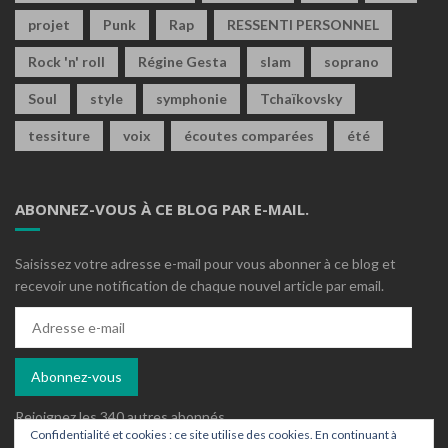
projet
Punk
Rap
RESSENTI PERSONNEL
Rock 'n' roll
Régine Gesta
slam
soprano
Soul
style
symphonie
Tchaïkovsky
tessiture
voix
écoutes comparées
été
ABONNEZ-VOUS À CE BLOG PAR E-MAIL.
Saisissez votre adresse e-mail pour vous abonner à ce blog et
recevoir une notification de chaque nouvel article par email.
Adresse
e-
mail
Abonnez-vous
Rejoignez les 340 autres abonnés
Confidentialité et cookies : ce site utilise des cookies. En continuant à