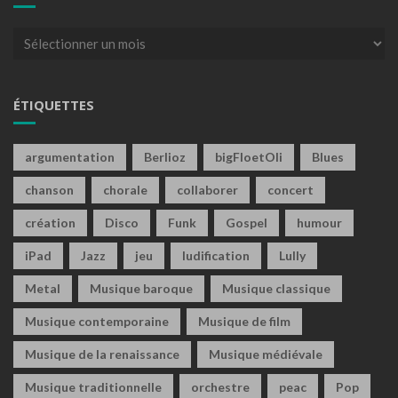
Archives
ÉTIQUETTES
argumentation
Berlioz
bigFloetOli
Blues
chanson
chorale
collaborer
concert
création
Disco
Funk
Gospel
humour
iPad
Jazz
jeu
ludification
Lully
Metal
Musique baroque
Musique classique
Musique contemporaine
Musique de film
Musique de la renaissance
Musique médiévale
Musique traditionnelle
orchestre
peac
Pop