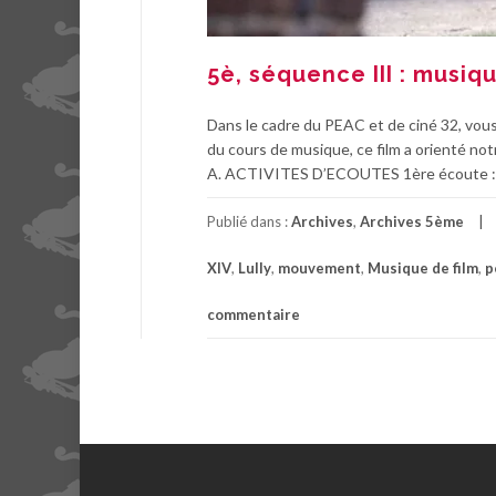
5è, séquence III : musi
Dans le cadre du PEAC et de ciné 32, vous 
du cours de musique, ce film a orienté no
A. ACTIVITES D’ECOUTES 1ère écoute : 
Publié dans :
Archives
,
Archives 5ème
XIV
,
Lully
,
mouvement
,
Musique de film
,
p
commentaire