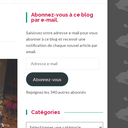
Abonnez-vous à ce blog
par e-mail.
Saisissez votre adresse e-mail pour vous
abonner à ce blog et recevoir une
notification de chaque nouvel article par
email.
Adresse
e-
mail
Abonnez-vous
Rejoignez les 340 autres abonnés
Catégories
Catégories