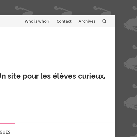
Aller
Who is who ?
Contact
Archives
au
contenu
n site pour les élèves curieux.
GUES