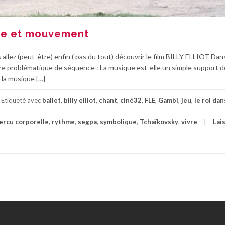
que et mouvement
allez (peut-être) enfin ( pas du tout) découvrir le film BILLY ELLIOT Dan
tre problématique de séquence : La musique est-elle un simple support d
la musique […]
Étiqueté avec
ballet
,
billy elliot
,
chant
,
ciné32
,
FLE
,
Gambi
,
jeu
,
le roi da
ercu corporelle
,
rythme
,
segpa
,
symbolique
,
Tchaïkovsky
,
vivre
Lai