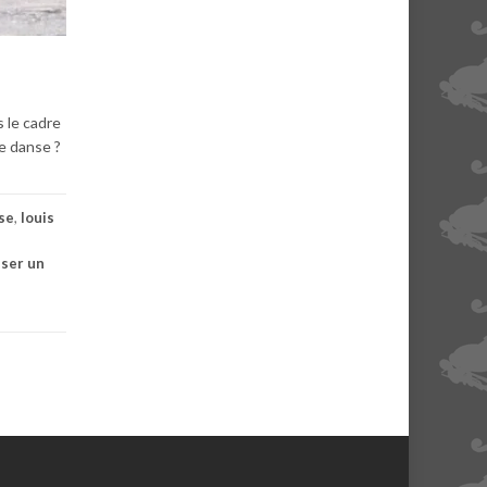
s le cadre
e danse ?
nse
,
louis
sser un