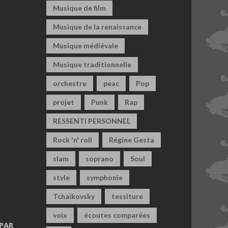
Musique de film
Musique de la renaissance
Musique médiévale
Musique traditionnelle
orchestre
peac
Pop
projet
Punk
Rap
RESSENTI PERSONNEL
Rock 'n' roll
Régine Gesta
slam
soprano
Soul
style
symphonie
Tchaïkovsky
tessiture
voix
écoutes comparées
PAR