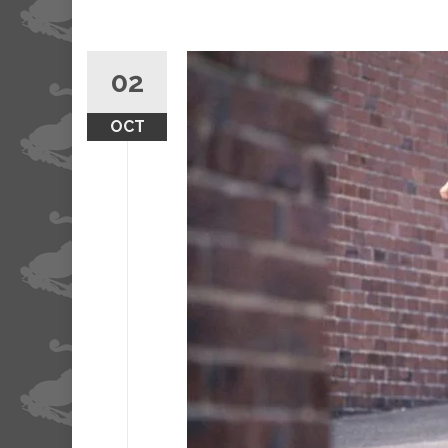
02
OCT