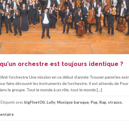
qu’un orchestre est toujours identique ?
 l’orchestre Une mission en ce début d’année Trouver parmi les extr
r faire découvrir les instruments de l’orchestre. Il est attendu de Pour
dans le groupe. Tout le monde à un rôle, tout le monde […]
Étiqueté avec
bigFloetOli
,
Lully
,
Musique baroque
,
Pop
,
Rap
,
strauss
,
entaire