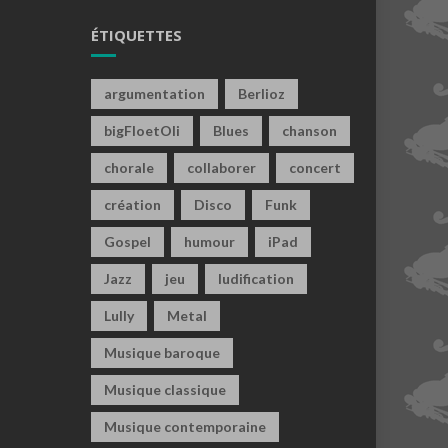
ÉTIQUETTES
argumentation
Berlioz
bigFloetOli
Blues
chanson
chorale
collaborer
concert
création
Disco
Funk
Gospel
humour
iPad
Jazz
jeu
ludification
Lully
Metal
Musique baroque
Musique classique
Musique contemporaine