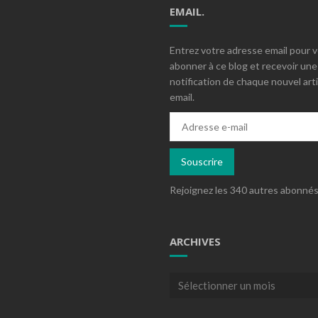
EMAIL.
Entrez votre adresse email pour 
abonner à ce blog et recevoir une
notification de chaque nouvel arti
email.
Adresse
e-
mail
Souscrire
Rejoignez les 340 autres abonné
ARCHIVES
Archives