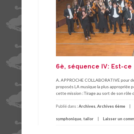
6è, séquence IV: Est-ce 
A. APPROCHE COLLABORATIVE pour définir
proposés LA musique la plus appropriée pou
cette mission :Tirage au sort de son rôle 
Publié dans :
Archives
,
Archives 6ème
symphonique
,
tailor
Laisser un comm