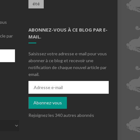
été
vous
ABONNEZ-VOUS À CE BLOG PAR E-
cle par
MAIL.
Saisissez votre adresse e-mail pour vous
abonner à ce blog et recevoir une
notification de chaque nouvel article par
email.
s
Adresse
e-
mail
Abonnez-vous
Rejoignez les 340 autres abonnés