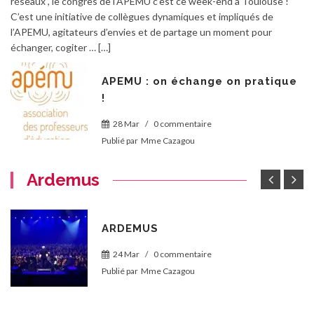
réseaux , le congres de l’APEMU c’est ce week-end à Toulouse !
C’est une initiative de collègues dynamiques et impliqués de
l’APEMU, agitateurs d’envies et de partage un moment pour
échanger, cogiter … […]
APEMU : on échange on pratique
!
28 Mar
/
0 commentaire
Publié par
Mme Cazagou
Ardemus
ARDEMUS
24 Mar
/
0 commentaire
Publié par
Mme Cazagou