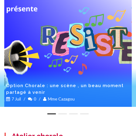
Option Chorale : une scène , un beau moment
partagé à venir
7 Juil
/
0
/
Mme Cazagou