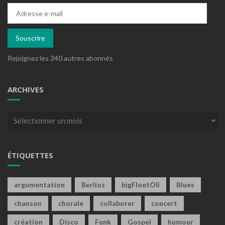
Adresse
e-
mail
Souscrire
Rejoignez les 340 autres abonnés
ARCHIVES
Archives
ÉTIQUETTES
argumentation
Berlioz
bigFloetOli
Blues
chanson
chorale
collaborer
concert
création
Disco
Funk
Gospel
humour