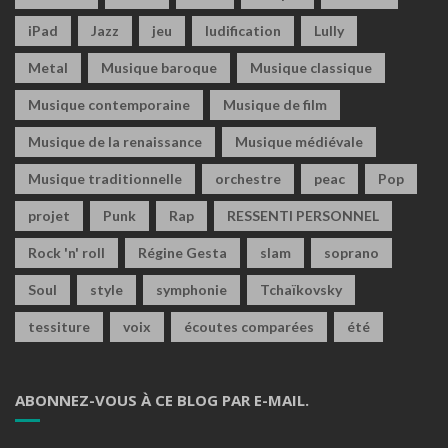
iPad
Jazz
jeu
ludification
Lully
Metal
Musique baroque
Musique classique
Musique contemporaine
Musique de film
Musique de la renaissance
Musique médiévale
Musique traditionnelle
orchestre
peac
Pop
projet
Punk
Rap
RESSENTI PERSONNEL
Rock 'n' roll
Régine Gesta
slam
soprano
Soul
style
symphonie
Tchaïkovsky
tessiture
voix
écoutes comparées
été
ABONNEZ-VOUS À CE BLOG PAR E-MAIL.