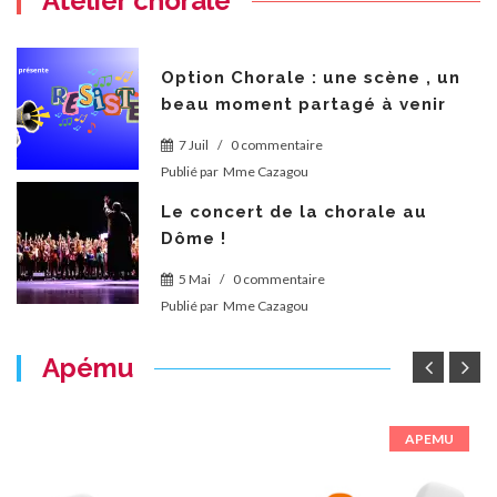
Atelier chorale
Option Chorale : une scène , un
beau moment partagé à venir
7 Juil
/
0 commentaire
Publié par
Mme Cazagou
Le concert de la chorale au
Dôme !
5 Mai
/
0 commentaire
Publié par
Mme Cazagou
Apému
APEMU