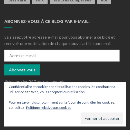
ABONNEZ-VOUS À CE BLOG PAR E-MAIL.
Saisissez votre adresse e-mail pour vous abonner à ce blog et
recevoir une notification de chaque nouvel article par email.
Adresse
e-
mail
Abonnez-vous
Rejoignez les 340 autres abonnés
Confidentialité et cookies : ce site utilise des cookies. En continuant à
utiliser ce site Web, vous acceptez leur utilisation.
Pour en savoir plus, notamment sur la façon de contrôler les cookies,
consultez :
Politique relative aux cookies
Who is who ?
Contact
Archives
Un wordpress ajusté par
Sylaz