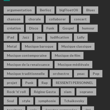
argumentation
Berlioz
bigFloetOli
Blues
chanson
chorale
collaborer
concert
création
Disco
Funk
Gospel
humour
iPad
Jazz
jeu
ludification
Lully
Metal
Musique baroque
Musique classique
Musique contemporaine
Musique de film
Musique de la renaissance
Musique médiévale
Musique traditionnelle
orchestre
peac
Pop
projet
Punk
Rap
RESSENTI PERSONNEL
Rock 'n' roll
Régine Gesta
slam
soprano
Soul
style
symphonie
Tchaïkovsky
tessiture
voix
écoutes comparées
été