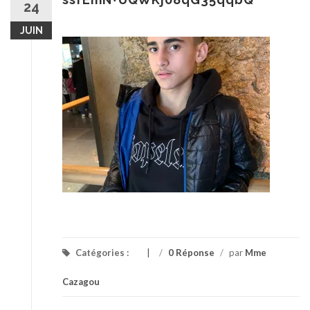
24
JUIN
Catégories :
/
0 Réponse
/
par
Mme
Cazagou