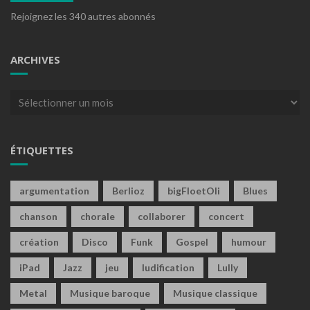
Rejoignez les 340 autres abonnés
ARCHIVES
Archives
ÉTIQUETTES
argumentation
Berlioz
bigFloetOli
Blues
chanson
chorale
collaborer
concert
création
Disco
Funk
Gospel
humour
iPad
Jazz
jeu
ludification
Lully
Metal
Musique baroque
Musique classique