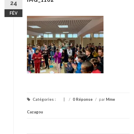
24
FÉV
Catégories :
/
0 Réponse
/
par
Mme
Cazagou