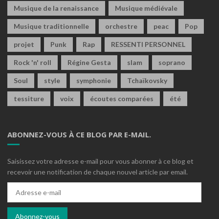
Musique de la renaissance
Musique médiévale
Musique traditionnelle
orchestre
peac
Pop
projet
Punk
Rap
RESSENTI PERSONNEL
Rock 'n' roll
Régine Gesta
slam
soprano
Soul
style
symphonie
Tchaïkovsky
tessiture
voix
écoutes comparées
été
ABONNEZ-VOUS À CE BLOG PAR E-MAIL.
Saisissez votre adresse e-mail pour vous abonner à ce blog et
recevoir une notification de chaque nouvel article par email.
Adresse
e-
mail
Abonnez-vous