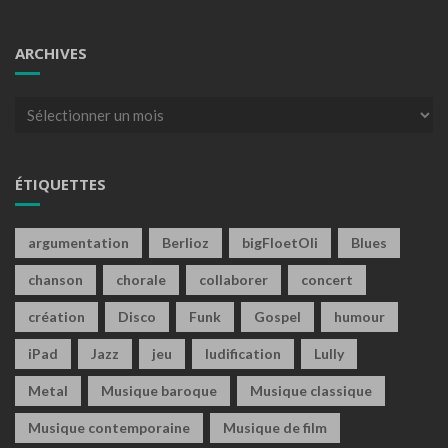
ARCHIVES
Archives
ÉTIQUETTES
argumentation
Berlioz
bigFloetOli
Blues
chanson
chorale
collaborer
concert
création
Disco
Funk
Gospel
humour
iPad
Jazz
jeu
ludification
Lully
Metal
Musique baroque
Musique classique
Musique contemporaine
Musique de film