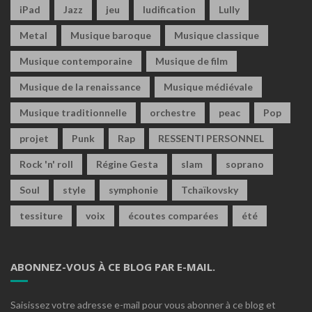
iPad
Jazz
jeu
ludification
Lully
Metal
Musique baroque
Musique classique
Musique contemporaine
Musique de film
Musique de la renaissance
Musique médiévale
Musique traditionnelle
orchestre
peac
Pop
projet
Punk
Rap
RESSENTI PERSONNEL
Rock 'n' roll
Régine Gesta
slam
soprano
Soul
style
symphonie
Tchaïkovsky
tessiture
voix
écoutes comparées
été
ABONNEZ-VOUS À CE BLOG PAR E-MAIL.
Saisissez votre adresse e-mail pour vous abonner à ce blog et