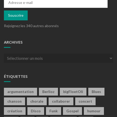
e-
mail
Souscrire
Rejoignez les 340 autres abonnés
ARCHIVES
Archives
ÉTIQUETTES
argumentation
Berlioz
bigFloetOli
Blues
chanson
chorale
collaborer
concert
création
Disco
Funk
Gospel
humour