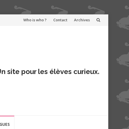
Aller
Who is who ?
Contact
Archives
au
contenu
n site pour les élèves curieux.
GUES