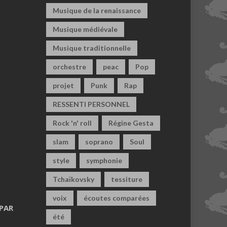
Musique de la renaissance
Musique médiévale
Musique traditionnelle
orchestre
peac
Pop
projet
Punk
Rap
RESSENTI PERSONNEL
Rock 'n' roll
Régine Gesta
slam
soprano
Soul
style
symphonie
Tchaïkovsky
tessiture
voix
écoutes comparées
PAR
été