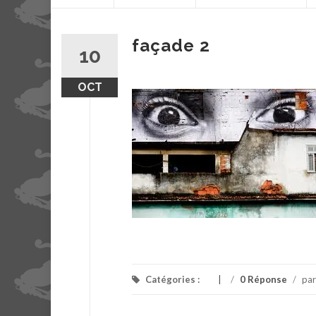
contenu
façade 2
10
OCT
Catégories :
/
0 Réponse
/
pa