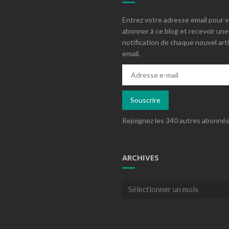
Entrez votre adresse email pour 
abonner à ce blog et recevoir une
notification de chaque nouvel arti
email.
Adresse
e-
mail
Souscrire
Rejoignez les 340 autres abonné
ARCHIVES
Archives