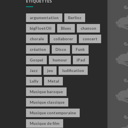
ÉTIQUETTES
argumentation
Berlioz
bigFloetOli
Blues
chanson
chorale
collaborer
concert
création
Disco
Funk
Gospel
humour
iPad
Jazz
jeu
ludification
Lully
Metal
Musique baroque
Musique classique
Musique contemporaine
Musique de film