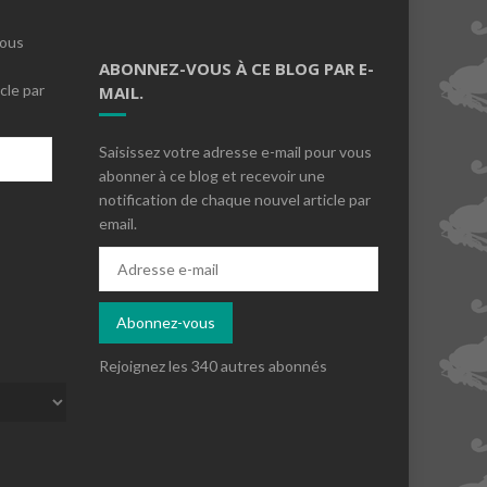
vous
ABONNEZ-VOUS À CE BLOG PAR E-
cle par
MAIL.
Saisissez votre adresse e-mail pour vous
abonner à ce blog et recevoir une
notification de chaque nouvel article par
email.
s
Adresse
e-
mail
Abonnez-vous
Rejoignez les 340 autres abonnés