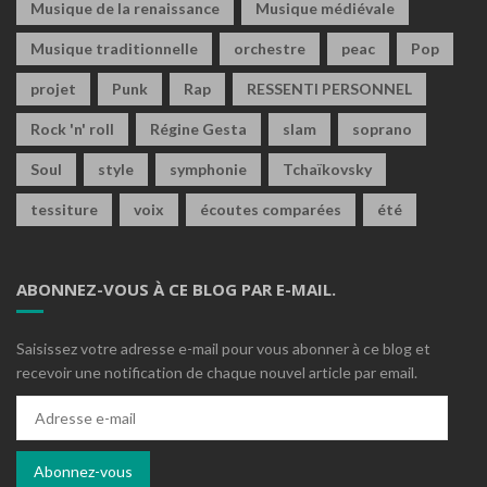
Musique de la renaissance
Musique médiévale
Musique traditionnelle
orchestre
peac
Pop
projet
Punk
Rap
RESSENTI PERSONNEL
Rock 'n' roll
Régine Gesta
slam
soprano
Soul
style
symphonie
Tchaïkovsky
tessiture
voix
écoutes comparées
été
ABONNEZ-VOUS À CE BLOG PAR E-MAIL.
Saisissez votre adresse e-mail pour vous abonner à ce blog et
recevoir une notification de chaque nouvel article par email.
Adresse
e-
mail
Abonnez-vous