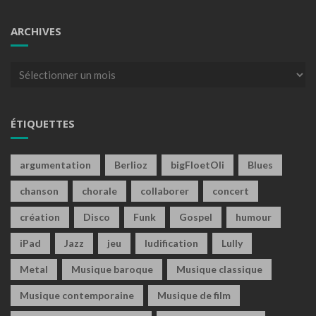
ARCHIVES
Archives
ÉTIQUETTES
argumentation
Berlioz
bigFloetOli
Blues
chanson
chorale
collaborer
concert
création
Disco
Funk
Gospel
humour
iPad
Jazz
jeu
ludification
Lully
Metal
Musique baroque
Musique classique
Musique contemporaine
Musique de film