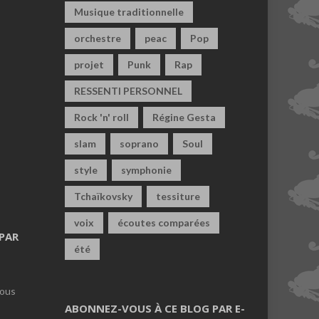
Musique traditionnelle
orchestre
peac
Pop
projet
Punk
Rap
RESSENTI PERSONNEL
Rock 'n' roll
Régine Gesta
slam
soprano
Soul
style
symphonie
Tchaïkovsky
tessiture
voix
écoutes comparées
PAR
été
vous
ABONNEZ-VOUS À CE BLOG PAR E-