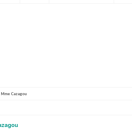
r
Mme Cazagou
azagou