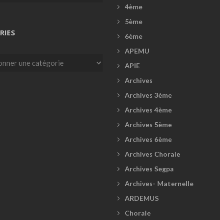
4ème
5ème
RIES
6ème
APEMU
es
APIE
Archives
Archives 3ème
Archives 4ème
Archives 5ème
Archives 6ème
Archives Chorale
Archives Segpa
Archives- Maternelle
ARDEMUS
Chorale