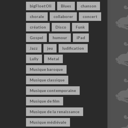
bigFloetOli
Blues
chanson
chorale
collaborer
concert
création
Disco
Funk
Gospel
humour
iPad
Jazz
jeu
ludification
Lully
Metal
Musique baroque
Musique classique
Musique contemporaine
Musique de film
Musique de la renaissance
Musique médiévale