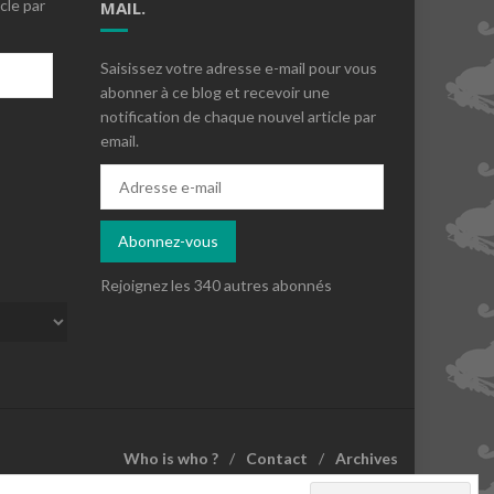
cle par
MAIL.
Saisissez votre adresse e-mail pour vous
abonner à ce blog et recevoir une
notification de chaque nouvel article par
email.
s
Adresse
e-
mail
Abonnez-vous
Rejoignez les 340 autres abonnés
Who is who ?
Contact
Archives