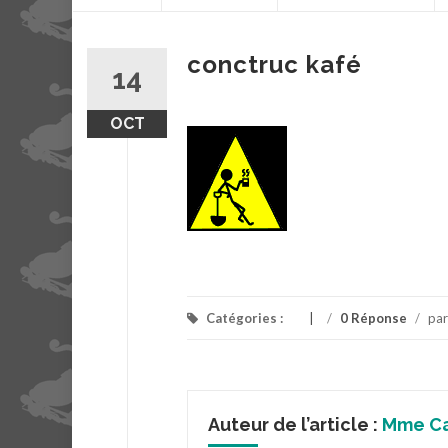
contenu
conctruc kafé
14
OCT
Catégories :
/
0 Réponse
/
pa
Auteur de l’article :
Mme C