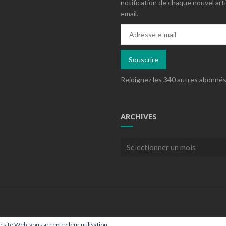
notification de chaque nouvel arti
email.
Adresse
e-
mail
Souscrire
Rejoignez les 340 autres abonné
ARCHIVES
Archives
ce site Web, vous acceptez leur utilisation.