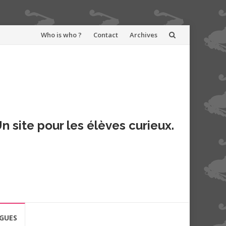
Aller
Who is who ?
Contact
Archives
au
contenu
n site pour les élèves curieux.
GUES