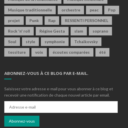
Musique traditionnelle
orchestre
peac
Pop
projet
Punk
Rap
RESSENTI PERSONNEL
Rock 'n' roll
Régine Gesta
slam
soprano
Soul
style
symphonie
Tchaïkovsky
tessiture
voix
écoutes comparées
été
ABONNEZ-VOUS À CE BLOG PAR E-MAIL.
Saisissez votre adresse e-mail pour vous abonner à ce blog et
recevoir une notification de chaque nouvel article par email.
Adresse
e-
mail
Abonnez-vous