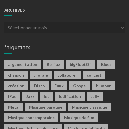
ARCHIVES
Archives
ÉTIQUETTES
argumentation
Berlioz
bigFloetOli
Blues
chanson
chorale
collaborer
concert
création
Disco
Funk
Gospel
humour
iPad
Jazz
jeu
ludification
Lully
Metal
Musique baroque
Musique classique
Musique contemporaine
Musique de film
Musique de la renaissance
Musique médiévale