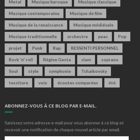
Metal
Musique baroque
Musique classique
Musique contemporaine
Musique de film
Musique de la renaissance
Musique médiévale
Musique traditionnelle
orchestre
peac
Pop
projet
Punk
Rap
RESSENTI PERSONNEL
Rock 'n' roll
Régine Gesta
slam
soprano
Soul
style
symphonie
Tchaïkovsky
tessiture
voix
écoutes comparées
été
ABONNEZ-VOUS À CE BLOG PAR E-MAIL.
Saisissez votre adresse e-mail pour vous abonner à ce blog et
recevoir une notification de chaque nouvel article par email.
Adresse