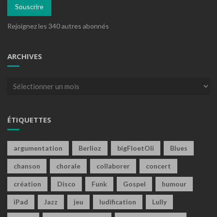
Souscrire
Rejoignez les 340 autres abonnés
ARCHIVES
Archives
ÉTIQUETTES
argumentation
Berlioz
bigFloetOli
Blues
chanson
chorale
collaborer
concert
création
Disco
Funk
Gospel
humour
iPad
Jazz
jeu
ludification
Lully