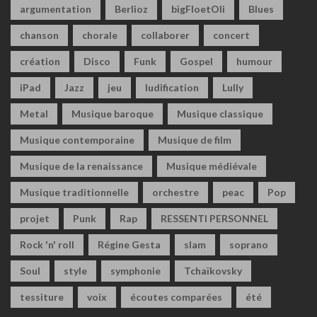
argumentation
Berlioz
bigFloetOli
Blues
chanson
chorale
collaborer
concert
création
Disco
Funk
Gospel
humour
iPad
Jazz
jeu
ludification
Lully
Metal
Musique baroque
Musique classique
Musique contemporaine
Musique de film
Musique de la renaissance
Musique médiévale
Musique traditionnelle
orchestre
peac
Pop
projet
Punk
Rap
RESSENTI PERSONNEL
Rock 'n' roll
Régine Gesta
slam
soprano
Soul
style
symphonie
Tchaïkovsky
tessiture
voix
écoutes comparées
été