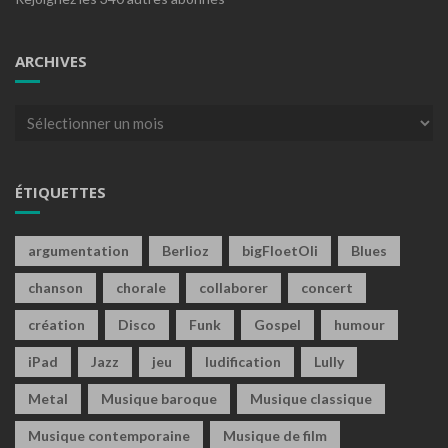
ARCHIVES
Archives
ÉTIQUETTES
argumentation
Berlioz
bigFloetOli
Blues
chanson
chorale
collaborer
concert
création
Disco
Funk
Gospel
humour
iPad
Jazz
jeu
ludification
Lully
Metal
Musique baroque
Musique classique
Musique contemporaine
Musique de film