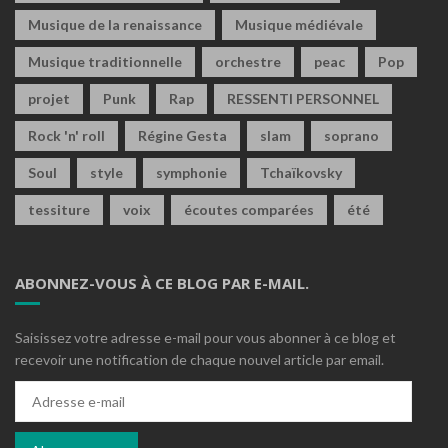
Musique de la renaissance
Musique médiévale
Musique traditionnelle
orchestre
peac
Pop
projet
Punk
Rap
RESSENTI PERSONNEL
Rock 'n' roll
Régine Gesta
slam
soprano
Soul
style
symphonie
Tchaïkovsky
tessiture
voix
écoutes comparées
été
ABONNEZ-VOUS À CE BLOG PAR E-MAIL.
Saisissez votre adresse e-mail pour vous abonner à ce blog et
recevoir une notification de chaque nouvel article par email.
Adresse
e-
mail