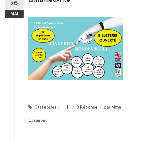
26
MAI
Catégories :
/
0 Réponse
/
par
Mme
Cazagou