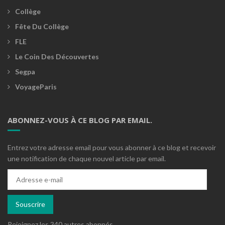
Collège
Fête Du Collège
FLE
Le Coin Des Découvertes
Segpa
VoyageParis
ABONNEZ-VOUS À CE BLOG PAR EMAIL.
Entrez votre adresse email pour vous abonner à ce blog et recevoir
une notification de chaque nouvel article par email.
Adresse
e-
mail
Souscrire
Rejoignez les 340 autres abonnés